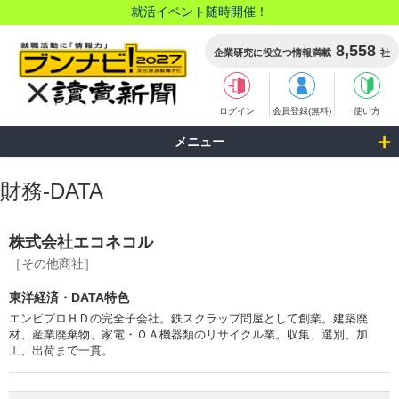
就活イベント随時開催！
8,558
企業研究に役立つ情報満載
社
ログイン
会員登録(無料)
使い方
メニュー
財務-DATA
株式会社エコネコル
［その他商社］
東洋経済・DATA特色
エンビプロＨＤの完全子会社。鉄スクラップ問屋として創業。建築廃
材、産業廃棄物、家電・ＯＡ機器類のリサイクル業。収集、選別、加
工、出荷まで一貫。