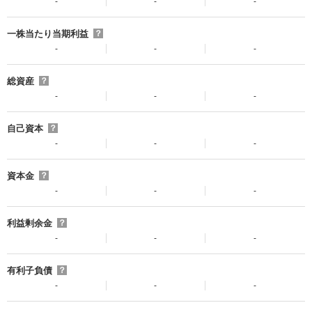
-
-
-
一株当たり当期利益
？
-
-
-
総資産
？
-
-
-
自己資本
？
-
-
-
資本金
？
-
-
-
利益剰余金
？
-
-
-
有利子負債
？
-
-
-