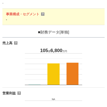
-
事業構成・セグメント
？
-
■財務データ[単独]
売上高
？
105
6,800
億
万円
営業利益
？
NA