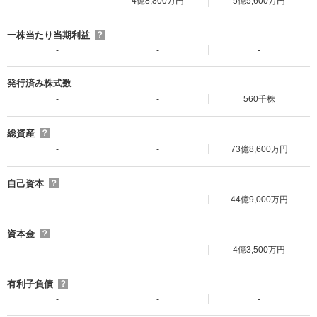
-
4億8,800万円
5億5,600万円
一株当たり当期利益
？
-
-
-
発行済み株式数
-
-
560千株
総資産
？
-
-
73億8,600万円
自己資本
？
-
-
44億9,000万円
資本金
？
-
-
4億3,500万円
有利子負債
？
-
-
-