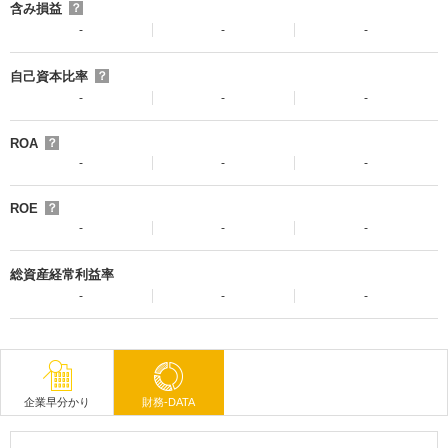
含み損益
？
-
-
-
自己資本比率
？
-
-
-
ROA
？
-
-
-
ROE
？
-
-
-
総資産経常利益率
-
-
-
企業早分かり
財務-DATA