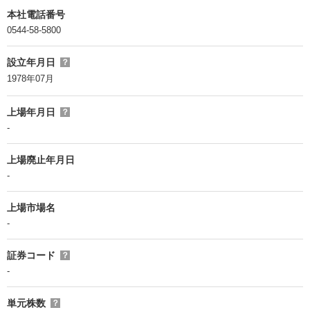
本社電話番号
0544-58-5800
設立年月日
？
1978年07月
上場年月日
？
-
上場廃止年月日
-
上場市場名
-
証券コード
？
-
単元株数
？