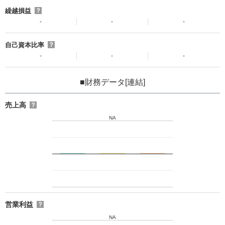
繰越損益
？
-
-
-
自己資本比率
？
-
-
-
■財務データ[連結]
売上高
？
NA
営業利益
？
NA