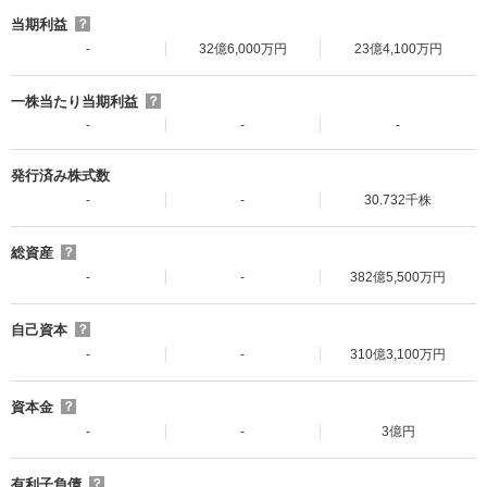
当期利益
？
-
32億6,000万円
23億4,100万円
一株当たり当期利益
？
-
-
-
発行済み株式数
-
-
30.732千株
総資産
？
-
-
382億5,500万円
自己資本
？
-
-
310億3,100万円
資本金
？
-
-
3億円
有利子負債
？