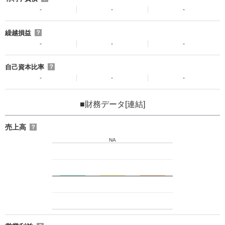
-
-
-
繰越損益
？
-
-
-
自己資本比率
？
-
-
-
■財務データ[連結]
売上高
？
NA