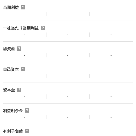
当期利益
？
-
-
-
一株当たり当期利益
？
-
-
-
総資産
？
-
-
-
自己資本
？
-
-
-
資本金
？
-
-
-
利益剰余金
？
-
-
-
有利子負債
？