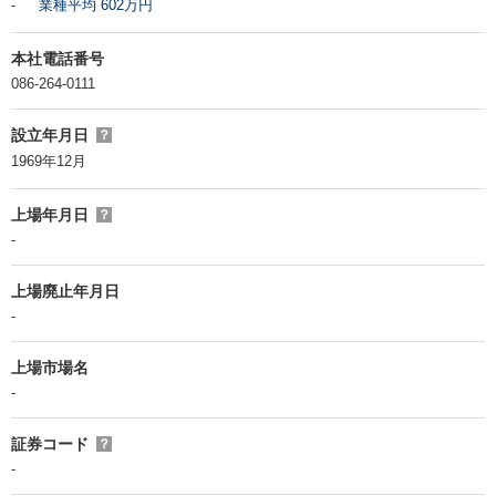
-
業種平均 602万円
本社電話番号
086-264-0111
設立年月日
？
1969年12月
上場年月日
？
-
上場廃止年月日
-
上場市場名
-
証券コード
？
-