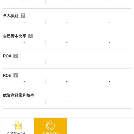
-
-
-
含み損益
？
-
-
-
自己資本比率
？
-
-
-
ROA
？
-
-
-
ROE
？
-
-
-
総資産経常利益率
-
-
-
企業早分かり
財務-DATA