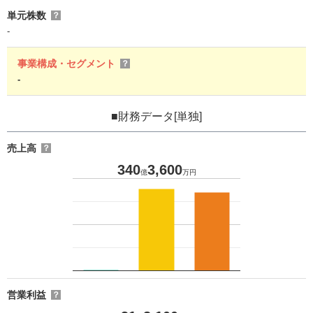
単元株数
？
-
事業構成・セグメント
？
-
■財務データ[単独]
売上高
？
340
3,600
億
万円
営業利益
？