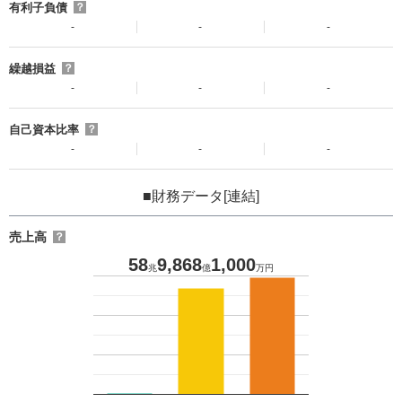
有利子負債
？
-
-
-
繰越損益
？
-
-
-
自己資本比率
？
-
-
-
■財務データ[連結]
売上高
？
58
9,868
1,000
兆
億
万円