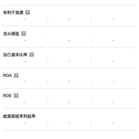
有利子負債
？
-
-
-
含み損益
？
-
-
-
自己資本比率
？
-
-
-
ROA
？
-
-
-
ROE
？
-
-
-
総資産経常利益率
-
-
-