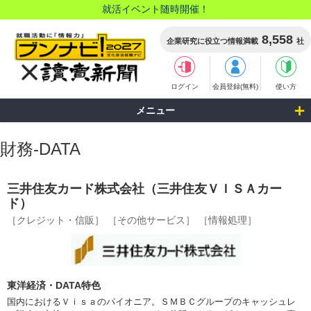
就活イベント随時開催！
8,558
企業研究に役立つ情報満載
社
ログイン
会員登録(無料)
使い方
メニュー
財務-DATA
三井住友カード株式会社（三井住友ＶＩＳＡカー
ド）
［クレジット・信販］
［その他サービス］
［情報処理］
東洋経済・DATA特色
国内におけるＶｉｓａのパイオニア。ＳＭＢＣグループのキャッシュレ