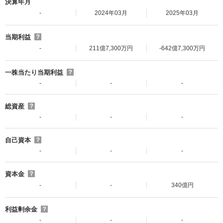
決算年月
-
2024年03月
2025年03月
当期利益
？
-
211億7,300万円
-642億7,300万円
一株当たり当期利益
？
-
-
-
総資産
？
-
-
-
自己資本
？
-
-
-
資本金
？
-
-
340億円
利益剰余金
？
-
-
-