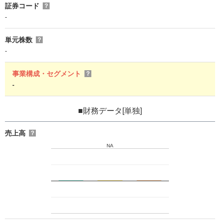
証券コード
？
-
単元株数
？
-
事業構成・セグメント
？
-
■財務データ[単独]
売上高
？
NA