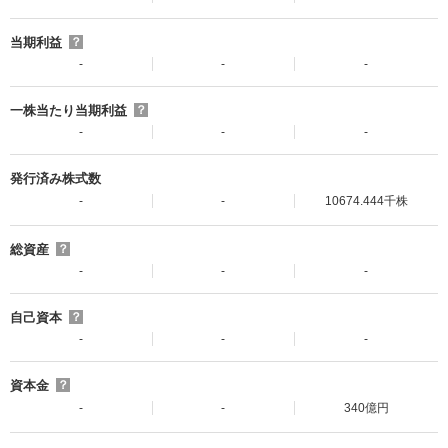
当期利益
？
-
-
-
一株当たり当期利益
？
-
-
-
発行済み株式数
-
-
10674.444千株
総資産
？
-
-
-
自己資本
？
-
-
-
資本金
？
-
-
340億円