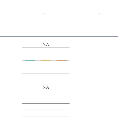
-
-
NA
NA