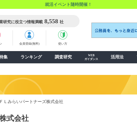
就活イベント随時開催！
8,558
業研究に役立つ情報満載
社
ン
会員登録(無料)
使い方
WEB
特集
ランキング
調査研究
活用法
ガイダンス
ＦＬみらいパートナーズ株式会社
株式会社