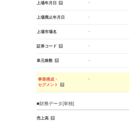
-
上場年月日
？
-
上場廃止年月日
-
上場市場名
-
証券コード
？
-
単元株数
？
-
事業構成・
セグメント
？
■財務データ[単独]
売上高
？