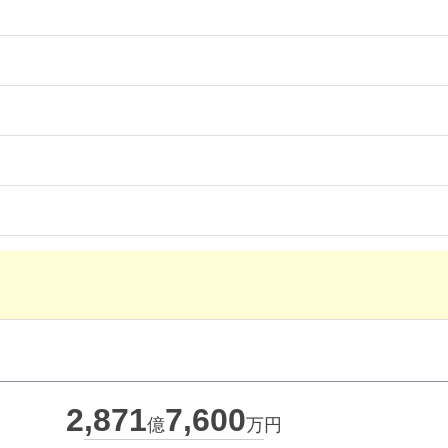
2,871
7,600
億
万円