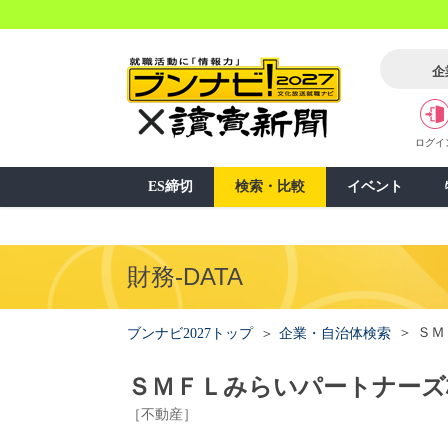
企
ログイ
ES締切
検索・比較
イベント
財務-DATA
ＳＭ
ブンナビ2027トップ
企業・自治体検索
ＳＭＦＬみらいパートナーズ
［不動産］