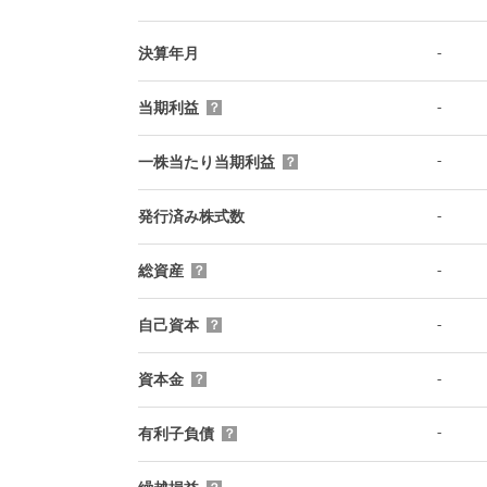
-
決算年月
-
当期利益
？
-
一株当たり当期利益
？
-
発行済み株式数
-
総資産
？
-
自己資本
？
-
資本金
？
-
有利子負債
？
-