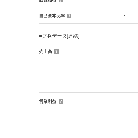
繰越損益
？
-
自己資本比率
？
■財務データ[連結]
売上高
？
営業利益
？