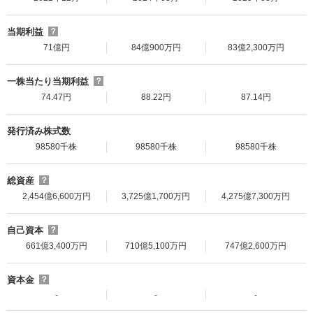
当期利益
？
71億円
84億900万円
83億2,300万円
一株当たり当期利益
？
74.47円
88.22円
87.14円
発行済み株式数
98580千株
98580千株
98580千株
総資産
？
2,454億6,600万円
3,725億1,700万円
4,275億7,300万円
自己資本
？
661億3,400万円
710億5,100万円
747億2,600万円
資本金
？
-
-
-