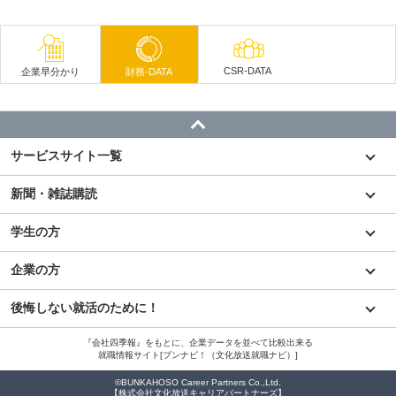
CSR-DATA
企業早分かり
財務-DATA
サービスサイト一覧
新聞・雑誌購読
学生の方
企業の方
後悔しない就活のために！
『会社四季報』をもとに、企業データを並べて比較出来る
就職情報サイト[ブンナビ！（文化放送就職ナビ）]
©BUNKAHOSO Career Partners Co.,Ltd.
【株式会社文化放送キャリアパートナーズ】