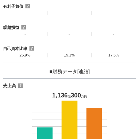
有利子負債
？
-
-
-
繰越損益
？
-
-
-
自己資本比率
？
26.9%
19.1%
17.5%
■財務データ[連結]
売上高
？
1,136
300
億
万円