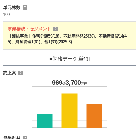
単元株数
？
100
事業構成・セグメント
？
【連結事業】住宅分譲59(18)、不動産開発25(36)、不動産賃貸14(4
5)、資産管理1(61)、他1(31)(2025.3)
■財務データ[単独]
売上高
？
969
3,700
億
万円
営業利益
？