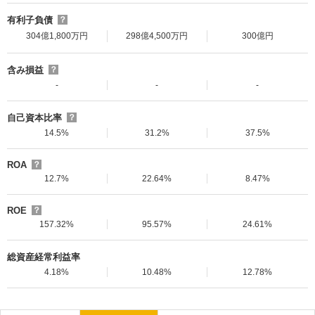
有利子負債
？
304億1,800万円
298億4,500万円
300億円
含み損益
？
-
-
-
自己資本比率
？
14.5%
31.2%
37.5%
ROA
？
12.7%
22.64%
8.47%
ROE
？
157.32%
95.57%
24.61%
総資産経常利益率
4.18%
10.48%
12.78%