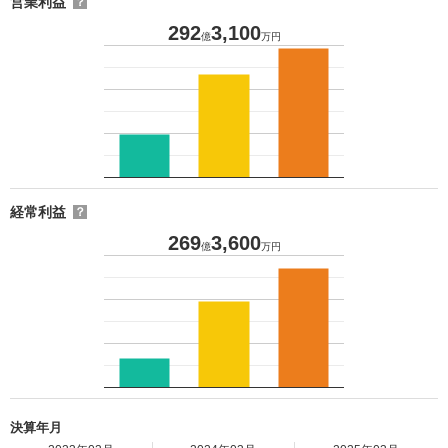
営業利益
？
292
3,100
億
万円
経常利益
？
269
3,600
億
万円
決算年月