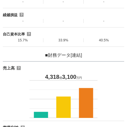
-
-
-
繰越損益
？
-
-
-
自己資本比率
？
15.7%
33.9%
40.5%
■財務データ[連結]
売上高
？
4,318
3,100
億
万円