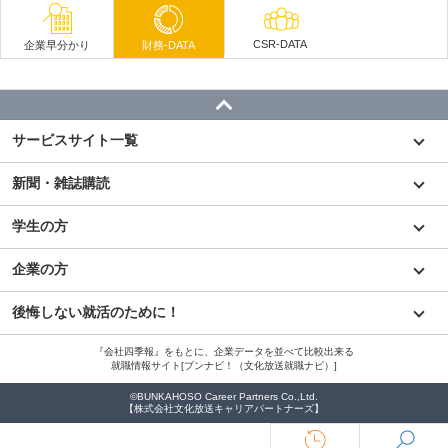
CSR-DATA
企業早分かり
財務-DATA
サービスサイト一覧
新聞・雑誌購読
学生の方
企業の方
後悔しない就活のために！
『会社四季報』をもとに、企業データを並べて比較出来る
就職情報サイト[ブンナビ！（文化放送就職ナビ）]
©BUNKAHOSO Career Partners Co.,Ltd.
【株式会社文化放送キャリアパートナーズ】