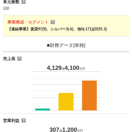
単元株数
？
100
事業構成・セグメント
？
【連結事業】賃貸97(9)、シルバー3(-6)、他0(-171)(2025.3)
■財務データ[単独]
売上高
？
4,129
4,100
億
万円
営業利益
？
307
1,200
億
万円