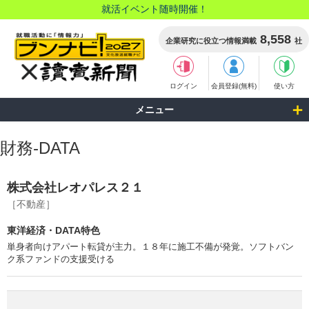
就活イベント随時開催！
8,558
企業研究に役立つ情報満載
社
ログイン
会員登録(無料)
使い方
メニュー
財務-DATA
株式会社レオパレス２１
［不動産］
東洋経済・DATA特色
単身者向けアパート転貸が主力。１８年に施工不備が発覚。ソフトバン
ク系ファンドの支援受ける