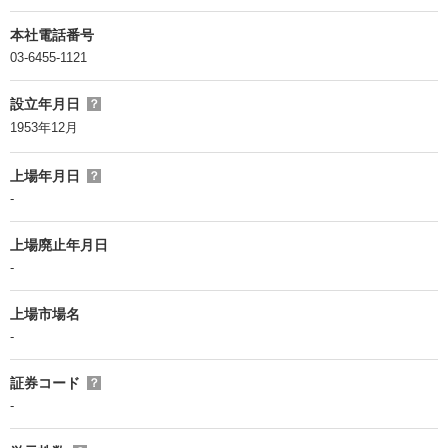
本社電話番号
03-6455-1121
設立年月日
？
1953年12月
上場年月日
？
-
上場廃止年月日
-
上場市場名
-
証券コード
？
-