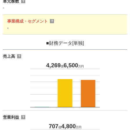
単元株数
？
-
事業構成・セグメント
？
-
■財務データ[単独]
売上高
？
4,269
6,500
億
万円
営業利益
？
707
4,800
億
万円