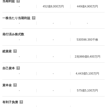
当期利益
？
-
452億8,000万円
449億4,900万円
一株当たり当期利益
？
-
-
-
発行済み株式数
-
-
530596.393千株
総資産
？
-
-
2兆986億8,400万円
自己資本
？
-
-
4,443億5,100万円
資本金
？
-
-
575億5,100万円
有利子負債
？