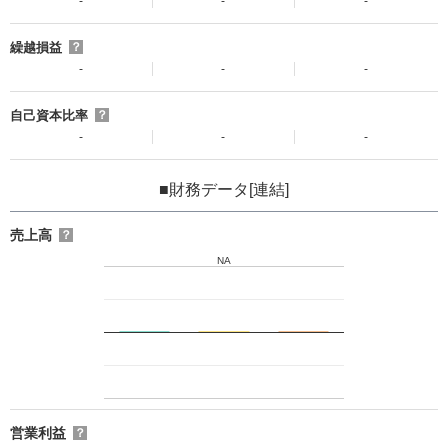
-
-
-
繰越損益
？
-
-
-
自己資本比率
？
-
-
-
■財務データ[連結]
売上高
？
NA
営業利益
？