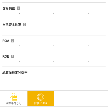
含み損益
？
-
-
-
自己資本比率
？
-
-
-
ROA
？
-
-
-
ROE
？
-
-
-
総資産経常利益率
-
-
-
企業早分かり
財務-DATA