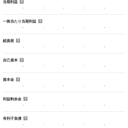
当期利益
？
-
-
-
一株当たり当期利益
？
-
-
-
総資産
？
-
-
-
自己資本
？
-
-
-
資本金
？
-
-
-
利益剰余金
？
-
-
-
有利子負債
？
-
-
-