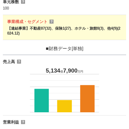
単元株数
？
100
事業構成・セグメント
？
【連結事業】不動産87(32)、保険1(27)、ホテル・旅館8(3)、他4(9)(2
024.12)
■財務データ[単独]
売上高
？
5,134
7,900
億
万円
営業利益
？