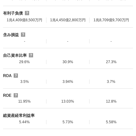
有利子負債
？
1兆4,409億8,500万円
1兆4,450億2,800万円
1兆8,709億9,700万円
含み損益
？
-
-
-
自己資本比率
？
29.6%
30.9%
27.3%
ROA
？
3.5%
3.94%
3.7%
ROE
？
11.95%
13.03%
12.8%
総資産経常利益率
5.44%
5.73%
5.58%