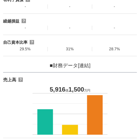
-
-
-
繰越損益
？
-
-
-
自己資本比率
？
29.5%
31%
28.7%
■財務データ[連結]
売上高
？
5,916
1,500
億
万円