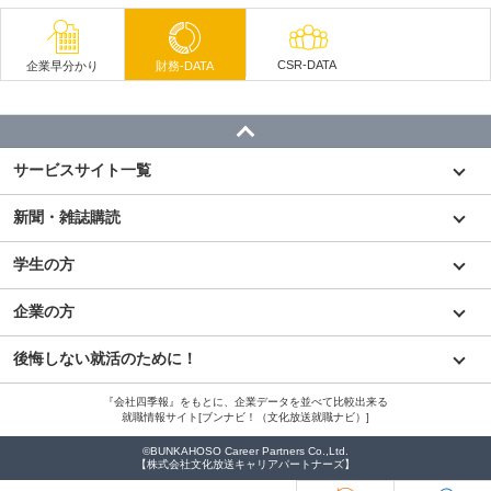
CSR-DATA
企業早分かり
財務-DATA
サービスサイト一覧
新聞・雑誌購読
学生の方
企業の方
後悔しない就活のために！
『会社四季報』をもとに、企業データを並べて比較出来る
就職情報サイト[ブンナビ！（文化放送就職ナビ）]
©BUNKAHOSO Career Partners Co.,Ltd.
【株式会社文化放送キャリアパートナーズ】