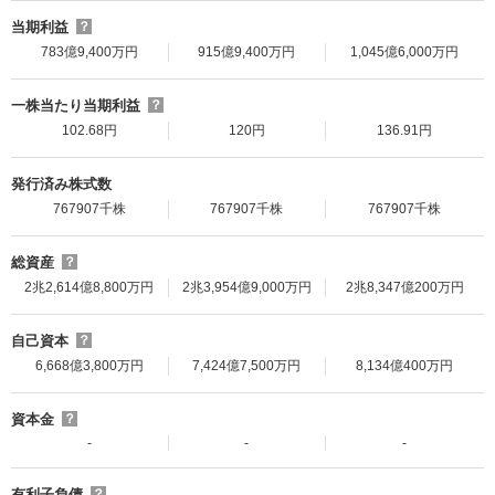
当期利益
？
783億9,400万円
915億9,400万円
1,045億6,000万円
一株当たり当期利益
？
102.68円
120円
136.91円
発行済み株式数
767907千株
767907千株
767907千株
総資産
？
2兆2,614億8,800万円
2兆3,954億9,000万円
2兆8,347億200万円
自己資本
？
6,668億3,800万円
7,424億7,500万円
8,134億400万円
資本金
？
-
-
-
有利子負債
？