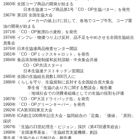
1960年 全国コープ商品の開発が始まる
日本生協連コープ商品第1号「CO・OP生協バター」を発売
1967年 第1回 全国生協大会
メーカーの値上げに抗して、各地でコープ牛乳、コープ醤
油の開発が始まる
1971年 「CO・OP無漂白小麦粉」を発売
1974年 インフレ・物価つり上げ反対、品不足をやめさせる全国生協組合
員集会
1976年 日本生協連商品検査センター開設
1981年 「CO・OPミックスキャロット」を発売
1984年 食品添加物規制緩和反対請願・中央集会共催
CO・OP共済スタート
日本生協連テストキッチン室開設
1985年 全国の生協組合員数1,000万人に
1986年 くらしを守り、生協規制に反対する全国組合員大集会
厚生省「生協のあり方に関する懇談会」報告書
：地域社会での消費者組織としての生協の役割を評価
1987年 「CO・OP大豆ドライパック缶」を発売
1990年 「CO・OPグリーンキーパー」を発売
1992年 ICA第30回東京大会
1995年 ICA創立100周年記念大会・協同組合の「定義」「価値」「原則」
採択
1997年 「生協の21世紀理念・ビジョン」採択（第47回通常総会）
1998年 「全国連帯基金」「生協経営支援機構」創設
厚生省「生協のあり方検討会」報告書