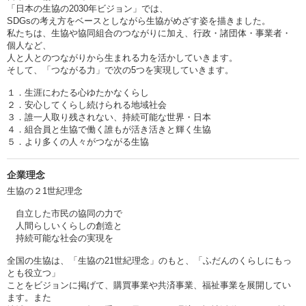
「日本の生協の2030年ビジョン」では、
SDGsの考え方をベースとしながら生協がめざす姿を描きました。
私たちは、生協や協同組合のつながりに加え、行政・諸団体・事業者・
個人など、
人と人とのつながりから生まれる力を活かしていきます。
そして、「つながる力」で次の5つを実現していきます。
１．生涯にわたる心ゆたかなくらし
２．安心してくらし続けられる地域社会
３．誰一人取り残されない、持続可能な世界・日本
４．組合員と生協で働く誰もが活き活きと輝く生協
５．より多くの人々がつながる生協
企業理念
生協の２1世紀理念
自立した市民の協同の力で
人間らしいくらしの創造と
持続可能な社会の実現を
全国の生協は、「生協の21世紀理念」のもと、「ふだんのくらしにもっ
とも役立つ」
ことをビジョンに掲げて、購買事業や共済事業、福祉事業を展開してい
ます。また