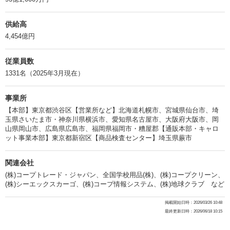
供給高
4,454億円
従業員数
1331名（2025年3月現在）
事業所
【本部】東京都渋谷区【営業所など】北海道札幌市、宮城県仙台市、埼
玉県さいたま市・神奈川県横浜市、愛知県名古屋市、大阪府大阪市、岡
山県岡山市、広島県広島市、福岡県福岡市・糟屋郡【通販本部・キャロ
ット事業本部】東京都新宿区【商品検査センター】埼玉県蕨市
関連会社
(株)コープトレード・ジャパン、全国学校用品(株)、(株)コープクリーン、
(株)シーエックスカーゴ、(株)コープ情報システム、(株)地球クラブ など
掲載開始日時：2026/03/26 10:48
最終更新日時：2026/06/18 10:15