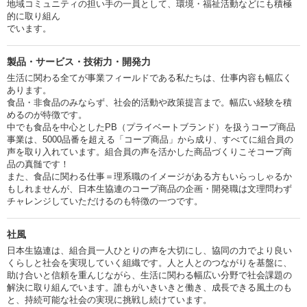
地域コミュニティの担い手の一員として、環境・福祉活動などにも積極
的に取り組ん
でいます。
製品・サービス・技術力・開発力
生活に関わる全てが事業フィールドである私たちは、仕事内容も幅広く
あります。
食品・非食品のみならず、社会的活動や政策提言まで。幅広い経験を積
めるのが特徴です。
中でも食品を中心としたPB（プライベートブランド）を扱うコープ商品
事業は、5000品番を超える「コープ商品」から成り、すべてに組合員の
声を取り入れています。組合員の声を活かした商品づくりこそコープ商
品の真髄です！
また、食品に関わる仕事＝理系職のイメージがある方もいらっしゃるか
もしれませんが、日本生協連のコープ商品の企画・開発職は文理問わず
チャレンジしていただけるのも特徴の一つです。
社風
日本生協連は、組合員一人ひとりの声を大切にし、協同の力でより良い
くらしと社会を実現していく組織です。人と人とのつながりを基盤に、
助け合いと信頼を重んじながら、生活に関わる幅広い分野で社会課題の
解決に取り組んでいます。誰もがいきいきと働き、成長できる風土のも
と、持続可能な社会の実現に挑戦し続けています。