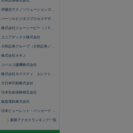
野村證券株式会社
伊藤忠テクノソリューションズ株式会社
パーソルビジネスプロセスデザイン株式会社
株式会社ジェーシービー（ＪＣＢ）
ユニアデックス株式会社
大和証券グループ（大和証券／大和アセットマネジメント／大和総研）
株式会社オギノ
コベルコ建機株式会社
株式会社ネクスティ エレクトロニクス
大日本印刷株式会社
日本生命保険相互会社
阪急電鉄株式会社
日本ヒューレット・パッカード合同会社
最新アクセスランキング一覧