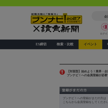
企
ログイ
ES締切
検索・比較
イベント
【対面型】始めよう！業界・企業
ブンナビ！への会員登録が必要
ブンナビ！への登録がまだの方は
こちらから会員登録をしてくださ