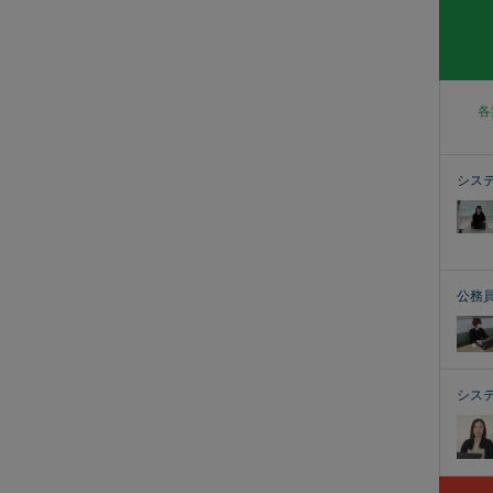
各
シス
公務
シス