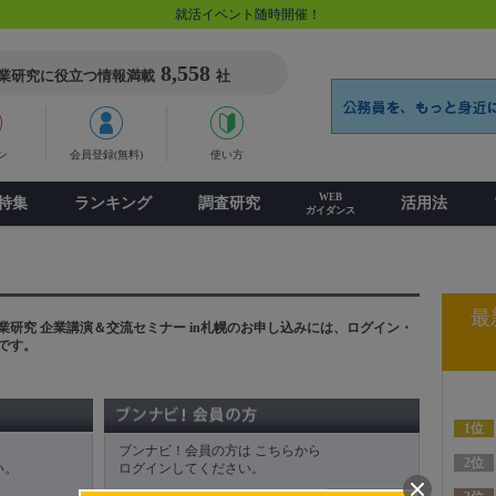
就活イベント随時開催！
8,558
業研究に役立つ情報満載
社
ン
会員登録(無料)
使い方
WEB
特集
ランキング
調査研究
活用法
ガイダンス
最
研究 企業講演＆交流セミナー in札幌のお申し込みには、ログイン・
です。
ブンナビ！会員の方は こちらから
い。
ログインしてください。