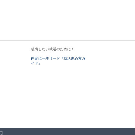
後悔しない就活のために！
内定に一歩リード『就活進め方ガ
イド』
ズ】