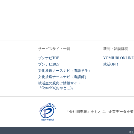
サービスサイト一覧
新聞・雑誌購読
ブンナビTOP
YOMIURI ONLINE
ブンナビ2027
就活ON！
文化放送ナースナビ（看護学生）
文化放送ナースナビ（看護師）
就活生の親向け情報サイト
『OyatoKo(おやとこ)』
『会社四季報』をもとに、企業データを並
©