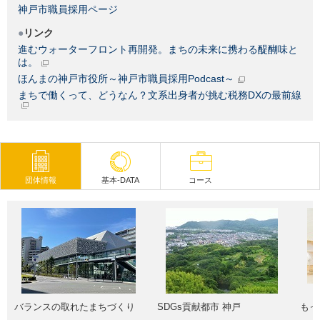
神戸市職員採用ページ
リンク
進むウォーターフロント再開発。まちの未来に携わる醍醐味と
は。
ほんまの神戸市役所～神戸市職員採用Podcast～
まちで働くって、どうなん？文系出身者が挑む税務DXの最前線
団体情報
基本-DATA
コース
バランスの取れたまちづくり
SDGs貢献都市 神戸
もっ