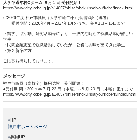
大学卒通年枠Cターム ８月１日 受付開始！
https://www.city.kobe.lg.jp/a14057/shise/shokuinsaiyou/kobe/index.html
〇2026年度 神戸市職員（大学卒通年枠）採用試験（選考）
受付期間：2026年4月～2027年1月のうち、各月1日～15日まで
・留学、部活動、研究活動等により、一般的な時期の就職活動が難しい
学生
・民間企業志望で就職活動していたが、公務に興味が出てきた学生
・第２新卒の方
ご応募お待ちしております。
メッセージ
神戸市職員（高校卒）採用試験 受付開始！
●受付期 間：202６年 7 月 22 日（水曜）～8 月 20 日（木曜）正午まで
https://www.city.kobe.lg.jp/a14057/shise/shokuinsaiyou/kobe/k/index.html
HP
神戸市ホームページ
採用HP