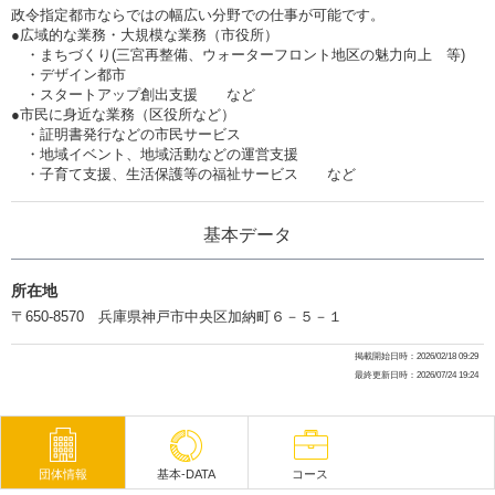
政令指定都市ならではの幅広い分野での仕事が可能です。
●広域的な業務・大規模な業務（市役所）
・まちづくり(三宮再整備、ウォーターフロント地区の魅力向上 等)
・デザイン都市
・スタートアップ創出支援 など
●市民に身近な業務（区役所など）
・証明書発行などの市民サービス
・地域イベント、地域活動などの運営支援
・子育て支援、生活保護等の福祉サービス など
基本データ
所在地
〒650-8570 兵庫県神戸市中央区加納町６－５－１
掲載開始日時：2026/02/18 09:29
最終更新日時：2026/07/24 19:24
団体情報
基本-DATA
コース