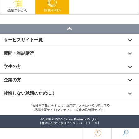
企業早分かり
財務-DATA
サービスサイト一覧
新聞・雑誌購読
学生の方
企業の方
後悔しない就活のために！
『会社四季報』をもとに、企業データを並べて比較出来る
就職情報サイト[ブンナビ！（文化放送就職ナビ）]
©BUNKAHOSO Career Partners Co.,Ltd.
【株式会社文化放送キャリアパートナーズ】