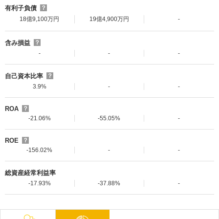
有利子負債
？
18億9,100万円
19億4,900万円
-
含み損益
？
-
-
-
自己資本比率
？
3.9%
-
-
ROA
？
-21.06%
-55.05%
-
ROE
？
-156.02%
-
-
総資産経常利益率
-17.93%
-37.88%
-