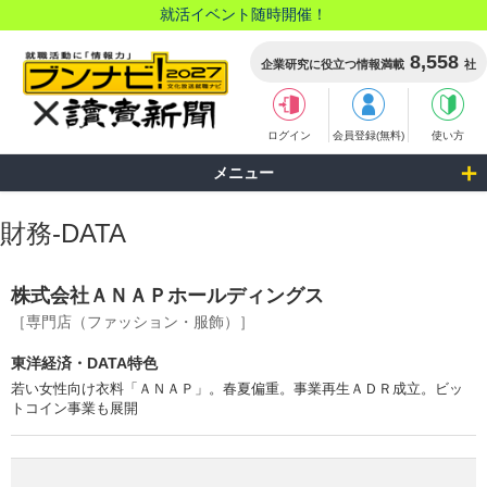
就活イベント随時開催！
8,558
企業研究に役立つ情報満載
社
ログイン
会員登録(無料)
使い方
メニュー
財務-DATA
株式会社ＡＮＡＰホールディングス
［専門店（ファッション・服飾）］
東洋経済・DATA特色
若い女性向け衣料「ＡＮＡＰ」。春夏偏重。事業再生ＡＤＲ成立。ビッ
トコイン事業も展開