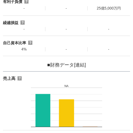
有利子負債
？
-
-
25億5,000万円
繰越損益
？
-
-
-
自己資本比率
？
4%
-
-
■財務データ[連結]
売上高
？
NA