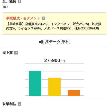
単元株数
？
100
事業構成・セグメント
？
【単独事業】店舗販売70(-23)、インターネット販売25(-25)、卸売販
売2(5)、ライセンス2(66)、メタバース関連0(2)、他1(-233)(2024.8)
■財務データ[単独]
売上高
？
27
900
億
万円
営業利益
？