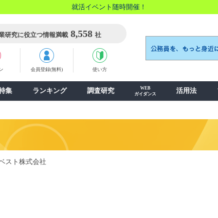
就活イベント随時開催！
8,558
業研究に役立つ情報満載
社
ン
会員登録(無料)
使い方
WEB
特集
ランキング
調査研究
活用法
ガイダンス
ベスト株式会社