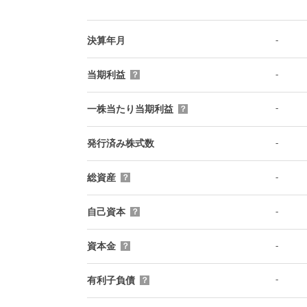
-
決算年月
-
当期利益
？
-
一株当たり当期利益
？
-
発行済み株式数
-
総資産
？
-
自己資本
？
-
資本金
？
-
有利子負債
？