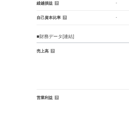
-
繰越損益
？
-
自己資本比率
？
■財務データ[連結]
売上高
？
営業利益
？