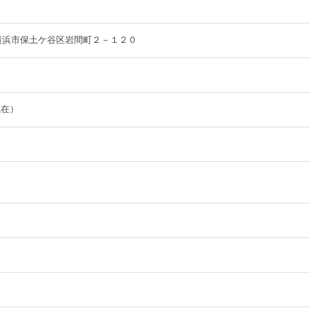
川県横浜市保土ケ谷区岩間町２－１２０
現在）