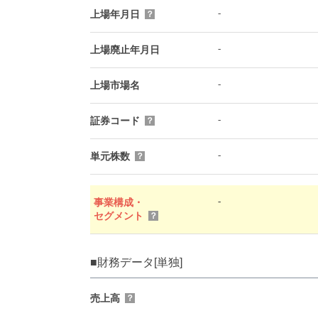
-
上場年月日
？
-
上場廃止年月日
-
上場市場名
-
証券コード
？
-
単元株数
？
-
事業構成・
セグメント
？
■財務データ[単独]
売上高
？