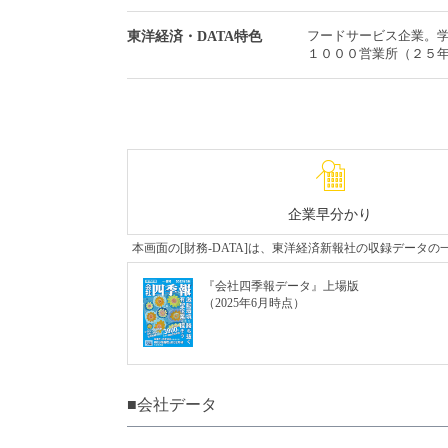
フードサービス企業。
東洋経済・DATA特色
１０００営業所（２５
企業早分かり
本画面の[財務-DATA]は、東洋経済新報社の収録デー
『会社四季報データ』上場版
（2025年6月時点）
■会社データ