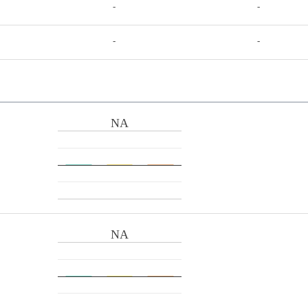
-
-
-
-
NA
NA