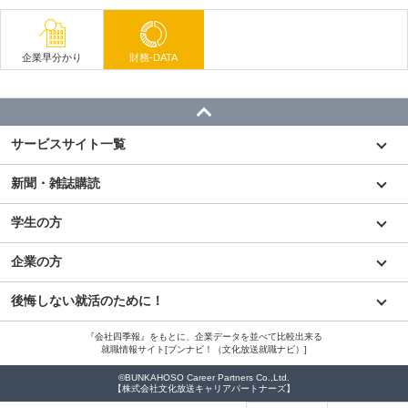
企業早分かり
財務-DATA
サービスサイト一覧
新聞・雑誌購読
学生の方
企業の方
後悔しない就活のために！
『会社四季報』をもとに、企業データを並べて比較出来る
就職情報サイト[ブンナビ！（文化放送就職ナビ）]
©BUNKAHOSO Career Partners Co.,Ltd.
【株式会社文化放送キャリアパートナーズ】