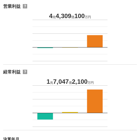
営業利益
？
4
4,309
100
兆
億
万円
経常利益
？
1
7,047
2,100
兆
億
万円
決算年月