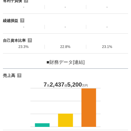
有利子負債
？
-
-
-
繰越損益
？
-
-
-
自己資本比率
？
23.3%
22.8%
23.1%
■財務データ[連結]
売上高
？
7
2,437
5,200
兆
億
万円