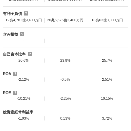
有利子負債
？
19兆4,781億9,400万円
20兆5,675億2,400万円
18兆63億3,000万円
含み損益
？
-
-
-
自己資本比率
？
20.6%
23.9%
25.7%
ROA
？
-2.12%
-0.5%
2.51%
ROE
？
-10.21%
-2.25%
10.15%
総資産経常利益率
-1.03%
0.13%
3.72%