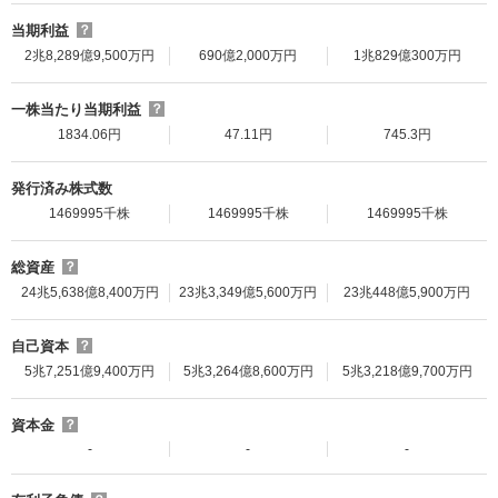
当期利益
？
2兆8,289億9,500万円
690億2,000万円
1兆829億300万円
一株当たり当期利益
？
1834.06円
47.11円
745.3円
発行済み株式数
1469995千株
1469995千株
1469995千株
総資産
？
24兆5,638億8,400万円
23兆3,349億5,600万円
23兆448億5,900万円
自己資本
？
5兆7,251億9,400万円
5兆3,264億8,600万円
5兆3,218億9,700万円
資本金
？
-
-
-