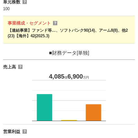
単元株数
？
100
事業構成・セグメント
？
【連結事業】ファンド等…、ソフトバンク90(14)、アーム8(8)、他2
(23)【海外】42(2025.3)
■財務データ[単独]
売上高
？
4,085
6,900
億
万円
営業利益
？