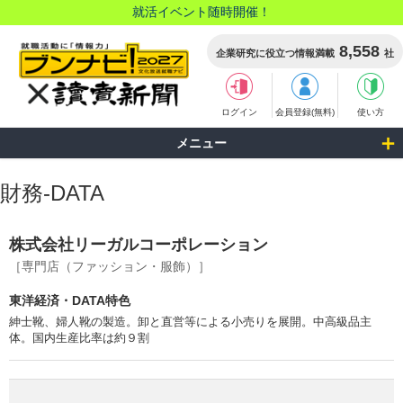
就活イベント随時開催！
8,558
企業研究に役立つ情報満載
社
ログイン
会員登録(無料)
使い方
メニュー
財務-DATA
株式会社リーガルコーポレーション
［専門店（ファッション・服飾）］
東洋経済・DATA特色
紳士靴、婦人靴の製造。卸と直営等による小売りを展開。中高級品主
体。国内生産比率は約９割