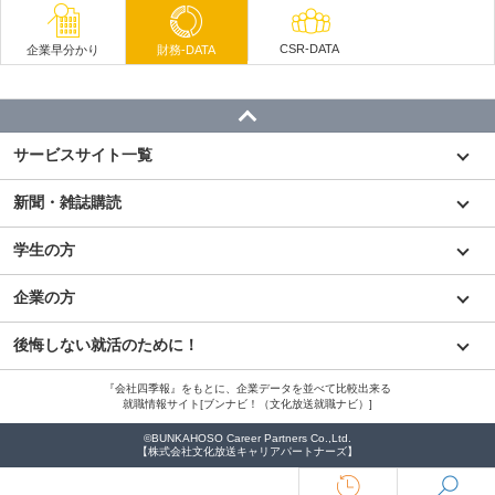
CSR-DATA
企業早分かり
財務-DATA
サービスサイト一覧
新聞・雑誌購読
学生の方
企業の方
後悔しない就活のために！
『会社四季報』をもとに、企業データを並べて比較出来る
就職情報サイト[ブンナビ！（文化放送就職ナビ）]
©BUNKAHOSO Career Partners Co.,Ltd.
【株式会社文化放送キャリアパートナーズ】