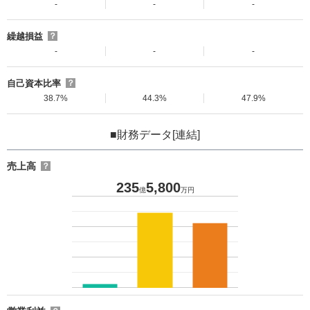
-
-
-
繰越損益
？
-
-
-
自己資本比率
？
38.7%
44.3%
47.9%
■財務データ[連結]
売上高
？
235
5,800
億
万円