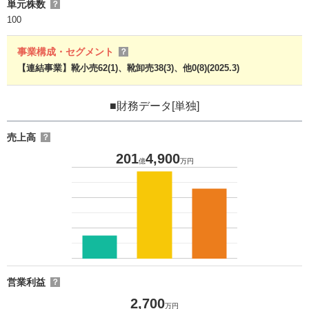
単元株数
？
100
事業構成・セグメント
？
【連結事業】靴小売62(1)、靴卸売38(3)、他0(8)(2025.3)
■財務データ[単独]
売上高
？
201
4,900
億
万円
営業利益
？
2,700
万円