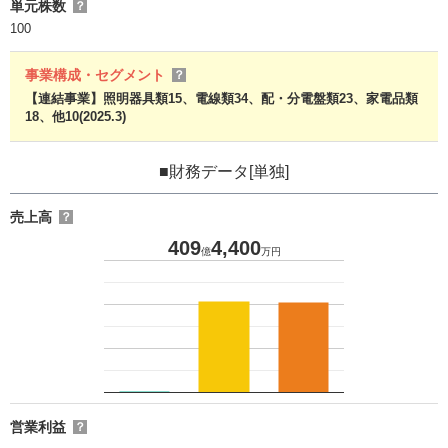
単元株数
？
100
事業構成・セグメント
？
【連結事業】照明器具類15、電線類34、配・分電盤類23、家電品類
18、他10(2025.3)
■財務データ[単独]
売上高
？
409
4,400
億
万円
営業利益
？