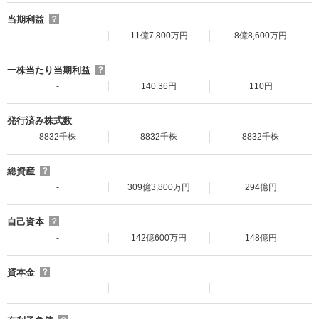
当期利益
？
-
11億7,800万円
8億8,600万円
一株当たり当期利益
？
-
140.36円
110円
発行済み株式数
8832千株
8832千株
8832千株
総資産
？
-
309億3,800万円
294億円
自己資本
？
-
142億600万円
148億円
資本金
？
-
-
-