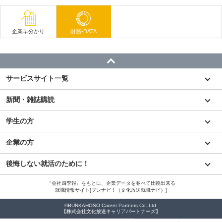
企業早分かり
財務-DATA
サービスサイト一覧
新聞・雑誌購読
学生の方
企業の方
後悔しない就活のために！
『会社四季報』をもとに、企業データを並べて比較出来る
就職情報サイト[ブンナビ！（文化放送就職ナビ）]
©BUNKAHOSO Career Partners Co.,Ltd.
【株式会社文化放送キャリアパートナーズ】