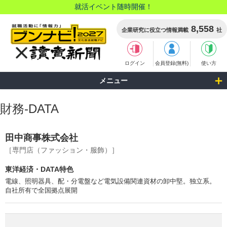
就活イベント随時開催！
8,558
企業研究に役立つ情報満載
社
ログイン
会員登録(無料)
使い方
メニュー
財務-DATA
田中商事株式会社
［専門店（ファッション・服飾）］
東洋経済・DATA特色
電線、照明器具、配・分電盤など電気設備関連資材の卸中堅。独立系。
自社所有で全国拠点展開