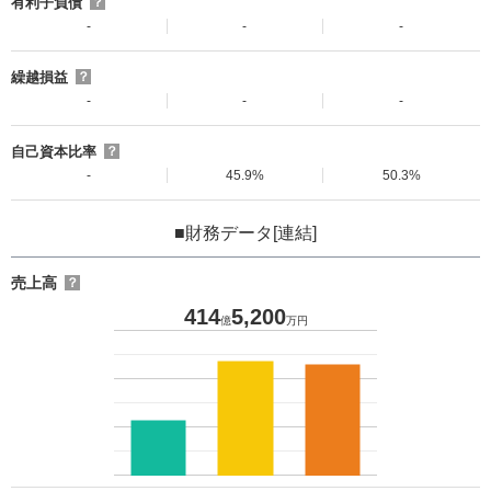
有利子負債
？
-
-
-
繰越損益
？
-
-
-
自己資本比率
？
-
45.9%
50.3%
■財務データ[連結]
売上高
？
414
5,200
億
万円