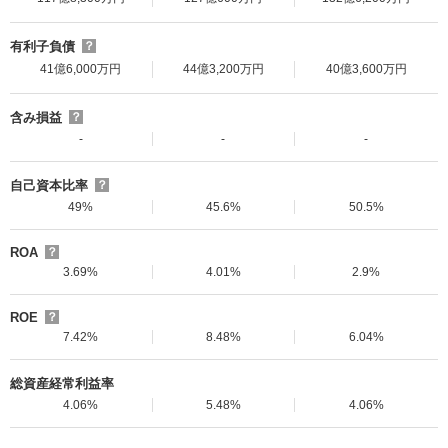
有利子負債
？
41億6,000万円
44億3,200万円
40億3,600万円
含み損益
？
-
-
-
自己資本比率
？
49%
45.6%
50.5%
ROA
？
3.69%
4.01%
2.9%
ROE
？
7.42%
8.48%
6.04%
総資産経常利益率
4.06%
5.48%
4.06%