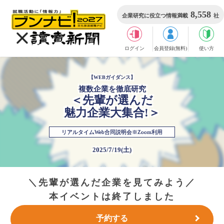
8,558
企業研究に役立つ情報満載
社
ログイン
会員登録(無料)
使い方
【WEBガイダンス】
複数企業を徹底研究
＜先輩が選んだ
魅力企業大集合!＞
リアルタイムWeb合同説明会※Zoom利用
2025/7/19(土)
＼先輩が選んだ企業を見てみよう／
本イベントは終了しました
予約する