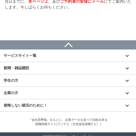
当日までに、
本ページ上
、及び
ご予約者の皆様にメール
にてご案内いた
します。今しばらくお待ちください。
サービスサイト一覧
新聞・雑誌購読
学生の方
企業の方
後悔しない就活のために！
『会社四季報』をもとに、企業データを並べて比較出来る
就職情報サイト[ブンナビ（文化放送就職ナビ）]