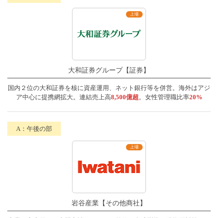
大和証券グループ【証券】
国内２位の大和証券を核に資産運用、ネット銀行等を併営。海外はアジ
ア中心に提携網拡大。連結売上高
8,500億超
。女性管理職比率
20%
岩谷産業【その他商社】