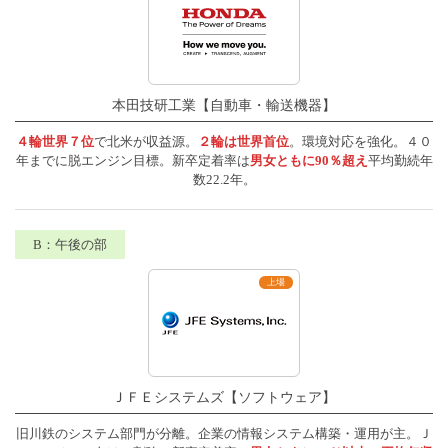
本田技研工業【自動車・輸送機器】
４輪世界７位
で北米が収益源。
２輪は世界首位
。環境対応を強化。４０
年までに脱エンジン目標。新卒定着率は
男女ともに90％超え
平均勤続年
数22.2年。
ＪＦＥシステムズ【ソフトウェア】
旧川鉄のシステム部門が分離。企業の情報システム構築・運用が主。Ｊ