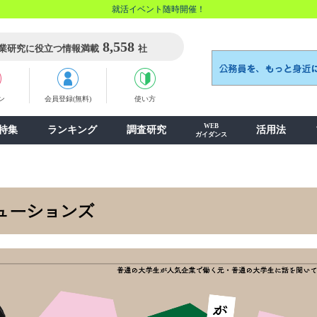
就活イベント随時開催！
8,558
業研究に役立つ情報満載
社
ン
会員登録(無料)
使い方
WEB
特集
ランキング
調査研究
活用法
ガイダンス
ューションズ