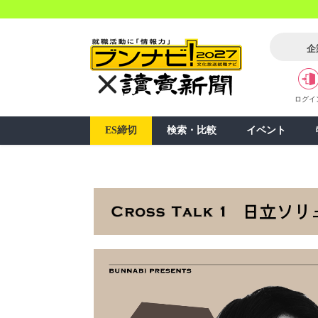
企
ログイ
ES締切
検索・比較
イベント
日立ソリ