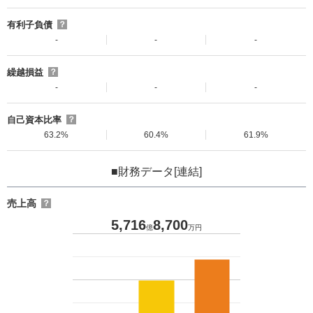
有利子負債
？
-
-
-
繰越損益
？
-
-
-
自己資本比率
？
63.2%
60.4%
61.9%
■財務データ[連結]
売上高
？
5,716
8,700
億
万円