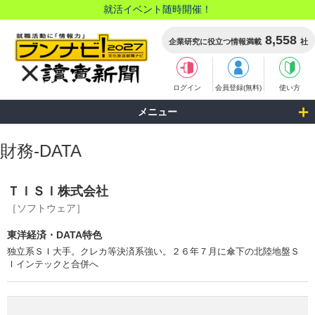
就活イベント随時開催！
8,558
企業研究に役立つ情報満載
社
ログイン
会員登録(無料)
使い方
メニュー
財務-DATA
ＴＩＳＩ株式会社
［ソフトウェア］
東洋経済・DATA特色
独立系ＳＩ大手。クレカ等決済系強い。２６年７月に傘下の北陸地盤Ｓ
Ｉインテックと合併へ