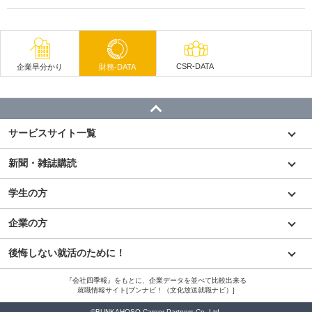
CSR-DATA
企業早分かり
財務-DATA
サービスサイト一覧
新聞・雑誌購読
学生の方
企業の方
後悔しない就活のために！
『会社四季報』をもとに、企業データを並べて比較出来る
就職情報サイト[ブンナビ！（文化放送就職ナビ）]
©BUNKAHOSO Career Partners Co.,Ltd.