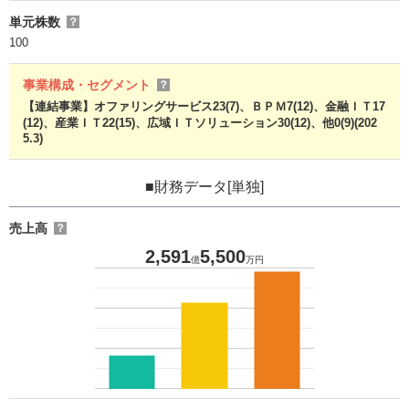
単元株数
？
100
事業構成・セグメント
？
【連結事業】オファリングサービス23(7)、ＢＰＭ7(12)、金融ＩＴ17
(12)、産業ＩＴ22(15)、広域ＩＴソリューション30(12)、他0(9)(202
5.3)
■財務データ[単独]
売上高
？
2,591
5,500
億
万円