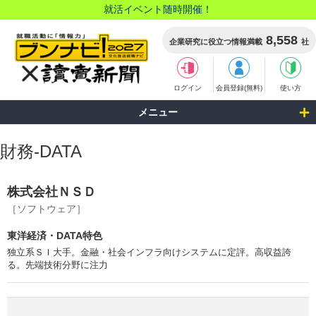
就活イベント随時開催！
8,558
企業研究に役立つ情報満載
社
ログイン
会員登録(無料)
使い方
メニュー
財務-DATA
株式会社ＮＳＤ
［ソフトウェア］
東洋経済・DATA特色
独立系ＳＩ大手。金融・社会インフラ向けシステムに定評。高収益誇
る。先端技術分野に注力