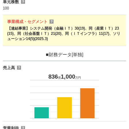
単元株数
？
100
事業構成・セグメント
？
【連結事業】システム開発（金融ＩＴ）30(19)、同（産業ＩＴ）23
(15)、同（社会基盤ＩＴ）21(20)、同（ＩＴインフラ）11(17)、ソリ
ューション14(5)(2025.3)
■財務データ[単独]
売上高
？
836
1,000
億
万円
営業利益
？