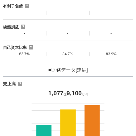
有利子負債
？
-
-
-
繰越損益
？
-
-
-
自己資本比率
？
83.7%
84.7%
83.9%
■財務データ[連結]
売上高
？
1,077
9,100
億
万円