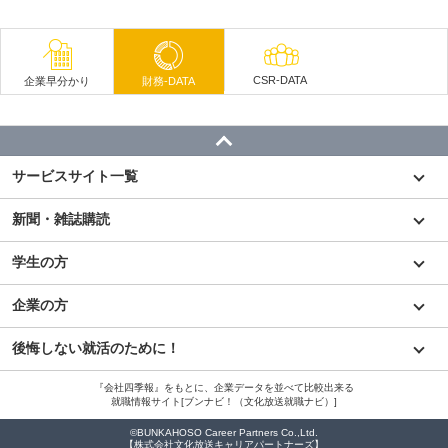
CSR-DATA
企業早分かり
財務-DATA
サービスサイト一覧
新聞・雑誌購読
学生の方
企業の方
後悔しない就活のために！
『会社四季報』をもとに、企業データを並べて比較出来る
就職情報サイト[ブンナビ！（文化放送就職ナビ）]
©BUNKAHOSO Career Partners Co.,Ltd.
【株式会社文化放送キャリアパートナーズ】