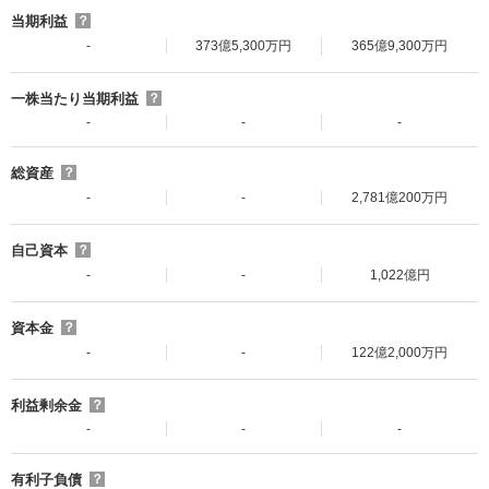
当期利益
？
-
373億5,300万円
365億9,300万円
一株当たり当期利益
？
-
-
-
総資産
？
-
-
2,781億200万円
自己資本
？
-
-
1,022億円
資本金
？
-
-
122億2,000万円
利益剰余金
？
-
-
-
有利子負債
？