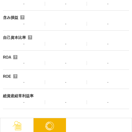
-
-
-
含み損益
？
-
-
-
自己資本比率
？
-
-
-
ROA
？
-
-
-
ROE
？
-
-
-
総資産経常利益率
-
-
-