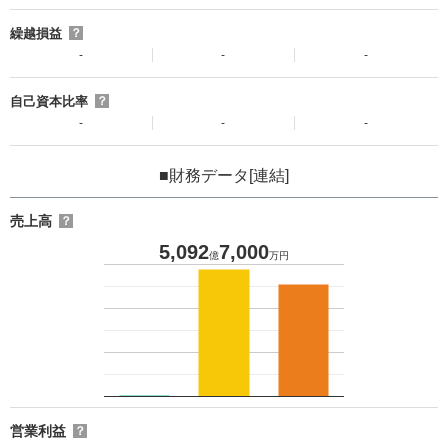
繰越損益
？
-
-
-
自己資本比率
？
-
-
-
■財務データ[連結]
売上高
？
5,092
7,000
億
万円
営業利益
？