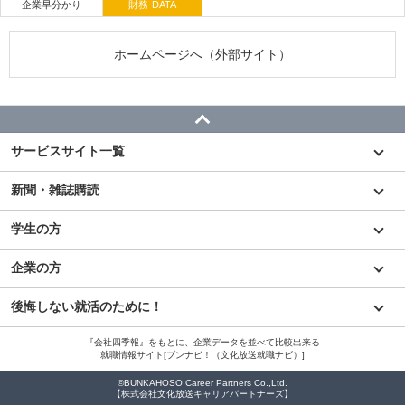
企業早分かり
財務-DATA
ホームページへ（外部サイト）
サービスサイト一覧
新聞・雑誌購読
学生の方
企業の方
後悔しない就活のために！
『会社四季報』をもとに、企業データを並べて比較出来る
就職情報サイト[ブンナビ！（文化放送就職ナビ）]
©BUNKAHOSO Career Partners Co.,Ltd.
【株式会社文化放送キャリアパートナーズ】