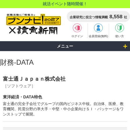
就活イベント随時開催！
8,558
企業研究に役立つ情報満載
社
ログイン
会員登録(無料)
使い方
メニュー
財務-DATA
富士通Ｊａｐａｎ株式会社
［ソフトウェア］
東洋経済・DATA特色
富士通の完全子会社でグループの国内ビジネス中核。自治体、医療、教
育機関、民需分野の準大手・中堅・中小企業向けＳＩ・パッケージをワ
ンストップで展開。