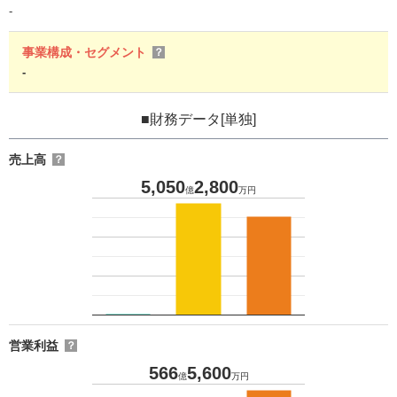
-
事業構成・セグメント
？
-
■財務データ[単独]
売上高
？
5,050
2,800
億
万円
営業利益
？
566
5,600
億
万円