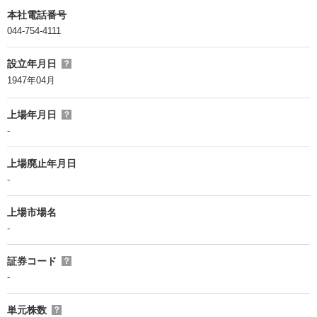
本社電話番号
044-754-4111
設立年月日
？
1947年04月
上場年月日
？
-
上場廃止年月日
-
上場市場名
-
証券コード
？
-
単元株数
？