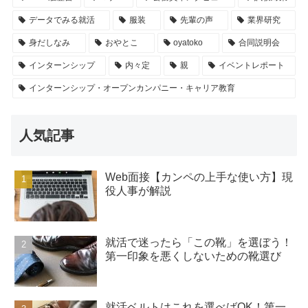
データでみる就活
服装
先輩の声
業界研究
身だしなみ
おやとこ
oyatoko
合同説明会
インターンシップ
内々定
親
イベントレポート
インターンシップ・オープンカンパニー・キャリア教育
人気記事
Web面接【カンペの上手な使い方】現
役人事が解説
就活で迷ったら「この靴」を選ぼう！
第一印象を悪くしないための靴選び
就活ベルトはこれを選べばOK！第一