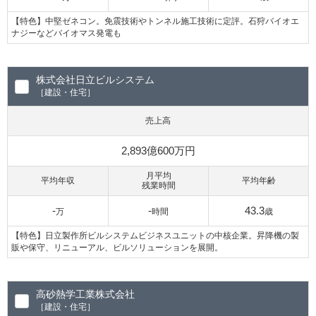
【特色】中堅ゼネコン。免震技術やトンネル施工技術に定評。石狩バイオエ
ナジーなどバイオマス発電も
株式会社日立ビルシステム
［建設・住宅］
売上高
2,893億600万円
月平均
平均年収
平均年齢
残業時間
-
-
43.3
万
時間
歳
【特色】日立製作所ビルシステムビジネスユニットの中核企業。昇降機の製
販や保守、リニューアル、ビルソリューションを展開。
高砂熱学工業株式会社
［建設・住宅］