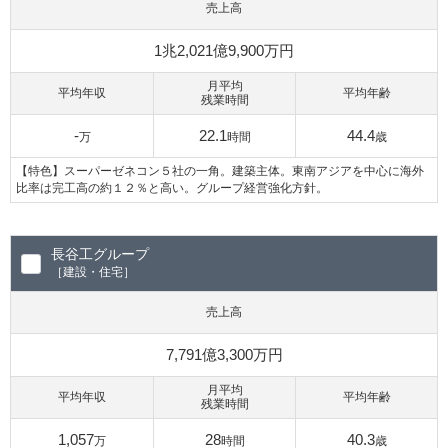
売上高
1兆2,021億9,900万円
月平均
平均年収
平均年齢
残業時間
-
22.1
44.4
万
時間
歳
【特色】スーパーゼネコン５社の一角。建築主体。東南アジアを中心に海外
比率は完工高の約１２％と高い。グループ経営強化方針。
長谷工グループ
［建設・住宅］
売上高
7,791億3,300万円
月平均
平均年収
平均年齢
残業時間
1,057
28
40.3
万
時間
歳