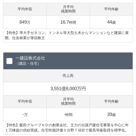
月平均
平均年収
平均年齢
残業時間
849
16.7
44
万
時間
歳
【特色】準大手ゼネコン。トンネル等大型土木からマンションなど建築に展
開。住友林業が筆頭株主
一建設株式会社
［建設・住宅］
売上高
3,551億8,000万円
月平均
平均年収
平均年齢
残業時間
-
-
39
万
時間
歳
【特色】飯田グループＨＤの創業会社。主力の分譲戸建住宅事業を中心に年
１万棟超の供給実績。住宅性能評価５分野７項目で最高等級取得を標準化。