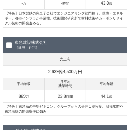
-
-
43.8
万
時間
歳
【特色】日本製鉄の完全子会社でエンジニアリング部門担う。環境・エネル
ギー、都市インフラが事業柱。技術開発研究所で材料技術やカーボンリサイ
クル技術の開発進める。
東急建設株式会社
［建設・住宅］
売上高
2,639億4,500万円
月平均
平均年収
平均年齢
残業時間
889
23.8
44.1
万
時間
歳
【特色】東急系の中堅ゼネコン。グループからの受注１割程度。渋谷駅前や
東急沿線の開発案件に強み