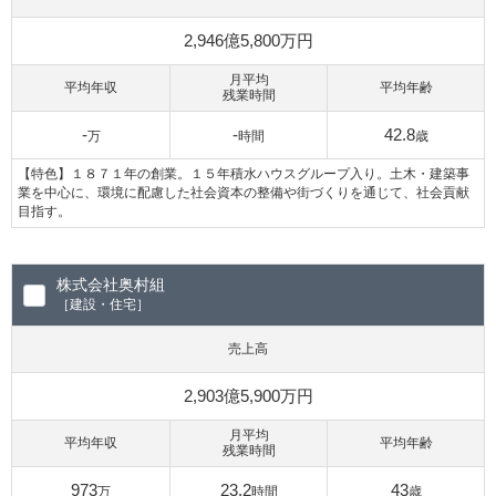
2,946億5,800万円
月平均
平均年収
平均年齢
残業時間
-
-
42.8
万
時間
歳
【特色】１８７１年の創業。１５年積水ハウスグループ入り。土木・建築事
業を中心に、環境に配慮した社会資本の整備や街づくりを通じて、社会貢献
目指す。
株式会社奥村組
［建設・住宅］
売上高
2,903億5,900万円
月平均
平均年収
平均年齢
残業時間
973
23.2
43
万
時間
歳