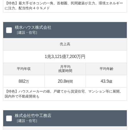
【特色】最大手ゼネコンの一角。首都圏、民間建築が主力。環境エネルギー
に注力。配当性向４０％メド
積水ハウス株式会社
［建設・住宅］
売上高
1兆3,121億7,200万円
月平均
平均年収
平均年齢
残業時間
882
20.8
43.9
万
時間
歳
【特色】ハウスメーカーの雄。戸建てから賃貸住宅、マンション等に展開。
国内外で不動産開発も
株式会社竹中工務店
［建設・住宅］