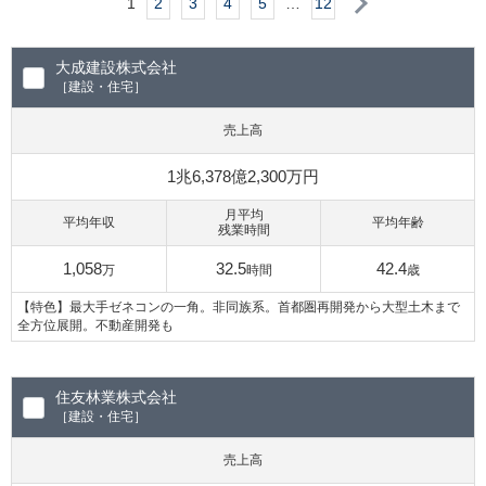
次へ
1
2
3
4
5
…
12
大成建設株式会社
［建設・住宅］
売上高
1兆6,378億2,300万円
月平均
平均年収
平均年齢
残業時間
1,058
32.5
42.4
万
時間
歳
【特色】最大手ゼネコンの一角。非同族系。首都圏再開発から大型土木まで
全方位展開。不動産開発も
住友林業株式会社
［建設・住宅］
売上高