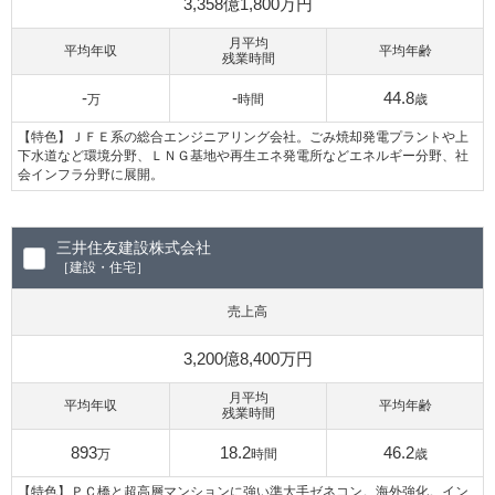
3,358億1,800万円
月平均
平均年収
平均年齢
残業時間
-
-
44.8
万
時間
歳
【特色】ＪＦＥ系の総合エンジニアリング会社。ごみ焼却発電プラントや上
下水道など環境分野、ＬＮＧ基地や再生エネ発電所などエネルギー分野、社
会インフラ分野に展開。
三井住友建設株式会社
［建設・住宅］
売上高
3,200億8,400万円
月平均
平均年収
平均年齢
残業時間
893
18.2
46.2
万
時間
歳
【特色】ＰＣ橋と超高層マンションに強い準大手ゼネコン。海外強化。イン