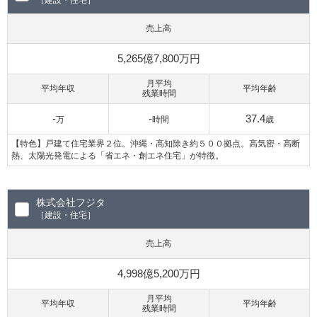
［建設・住宅］
売上高
5,265億7,800万円
月平均
平均年収
平均年齢
残業時間
-
-
37.4
万
時間
歳
【特色】戸建て住宅業界２位。沖縄・高知除き約５００拠点。高気密・高断
熱、太陽光発電による「省エネ・創エネ住宅」が特徴。
株式会社フジタ
［建設・住宅］
売上高
4,998億5,200万円
月平均
平均年収
平均年齢
残業時間