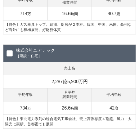
平均年収
平均年齢
残業時間
714
16.6
40.7
万
時間
歳
【特色】ガス器具トップ。給湯、厨房が２本柱。韓国、中国、米国、豪州な
ど海外にも積極展開。好財務体質
株式会社ユアテック
［建設・住宅］
売上高
2,287億5,900万円
月平均
平均年収
平均年齢
残業時間
734
26.6
42
万
時間
歳
【特色】東北電力系列の総合電気工事会社、売上高依存度４割超。風力・太
陽光に実績。首都圏でも展開