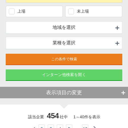
上場
未上場
地域を選択
業種を選択
インターン他検索を開く
表示項目の変更
454
該当企業
社中
1
～
40
件を表示