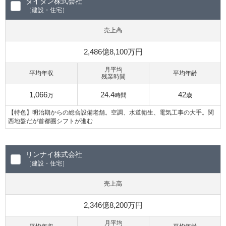
ダイダン株式会社
［建設・住宅］
売上高
2,486億8,100万円
月平均
平均年収
平均年齢
残業時間
1,066
24.4
42
万
時間
歳
【特色】明治期からの総合設備老舗。空調、水道衛生、電気工事の大手。関
西地盤だが首都圏シフトが進む
リンナイ株式会社
［建設・住宅］
売上高
2,346億8,200万円
月平均