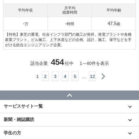
月平均
平均年収
平均年齢
残業時間
-
-
47.5
万
時間
歳
【特色】東芝の重電、社会インフラ部門の施工が発祥。発電プラントや各種
産業プラント、ビル施工、上下水道などの企画、設計、施工、保守などを手
がける総合エンジニアリング企業。
454
該当企業
社中
1
～
40
件を表示
次へ
1
2
3
4
5
…
12
サービスサイト一覧
新聞・雑誌購読
学生の方