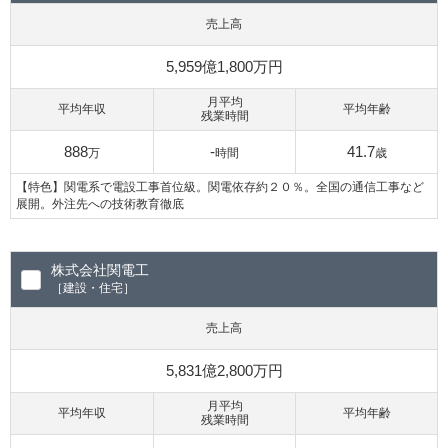
売上高
5,959億1,800万円
月平均
平均年収
平均年齢
残業時間
888
-
41.7
万
時間
歳
【特色】関電系で電設工事首位級。関電依存約２０％。全国の通信工事など
展開。外注先への技術教育徹底
株式会社関電工
［建設・住宅］
売上高
5,831億2,800万円
月平均
平均年収
平均年齢
残業時間