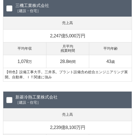
三機工業株式会社
［建設・住宅］
売上高
2,247億5,000万円
月平均
平均年収
平均年齢
残業時間
1,078
28.8
43
万
時間
歳
【特色】設備工事大手。三井系。プラント設備含め総合エンジニアリング展
開。自動車、ＩＴ関連に強み
新菱冷熱工業株式会社
［建設・住宅］
売上高
2,239億8,100万円