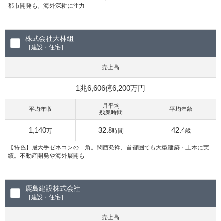
都市開発も。海外深耕に注力
株式会社大林組
［建設・住宅］
売上高
1兆6,606億6,200万円
月平均
平均年収
平均年齢
残業時間
1,140
32.8
42.4
万
時間
歳
【特色】最大手ゼネコンの一角。関西発祥、首都圏でも大型建築・土木に実
績。不動産開発や海外展開も
鹿島建設株式会社
［建設・住宅］
売上高