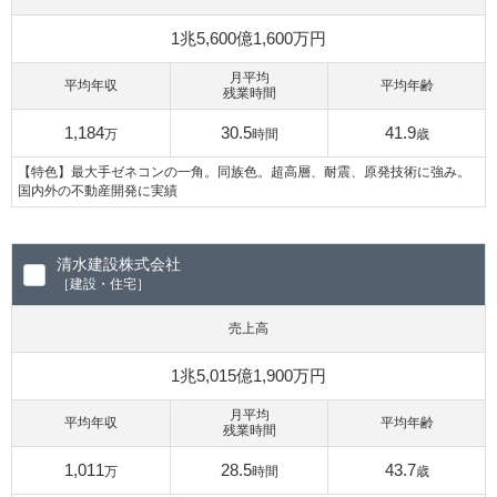
1兆5,600億1,600万円
月平均
平均年収
平均年齢
残業時間
1,184
30.5
41.9
万
時間
歳
【特色】最大手ゼネコンの一角。同族色。超高層、耐震、原発技術に強み。
国内外の不動産開発に実績
清水建設株式会社
［建設・住宅］
売上高
1兆5,015億1,900万円
月平均
平均年収
平均年齢
残業時間
1,011
28.5
43.7
万
時間
歳