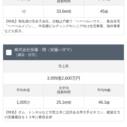
残業時間
-
33.6
45
万
時間
歳
【特色】旭化成の完全子会社。主軸は戸建て「ヘーベルハウス」、集合住宅
「ヘーベルメゾン」。中高層ビルディングやシニア向け住宅事業、海外事業
なども拡大。
株式会社安藤・間（安藤ハザマ）
［建設・住宅］
売上高
3,999億2,600万円
月平均
平均年収
平均年齢
残業時間
1,005
25.1
46.3
万
時間
歳
【特色】ダム、トンネルなど大型土木に定評ある準大手ゼネコン。建築主力
の安藤建設を１３年に吸収合併