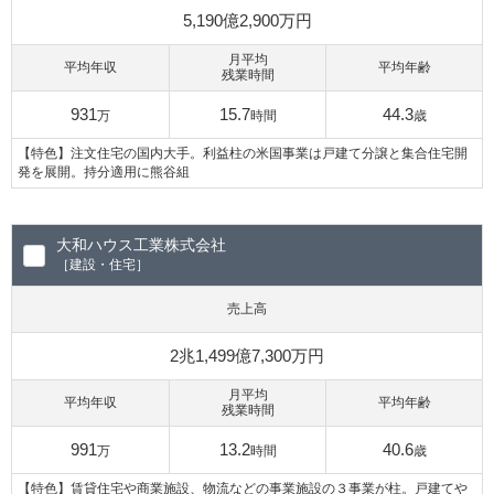
5,190億2,900万円
月平均
平均年収
平均年齢
残業時間
931
15.7
44.3
万
時間
歳
【特色】注文住宅の国内大手。利益柱の米国事業は戸建て分譲と集合住宅開
発を展開。持分適用に熊谷組
大和ハウス工業株式会社
［建設・住宅］
売上高
2兆1,499億7,300万円
月平均
平均年収
平均年齢
残業時間
991
13.2
40.6
万
時間
歳
【特色】賃貸住宅や商業施設、物流などの事業施設の３事業が柱。戸建てや