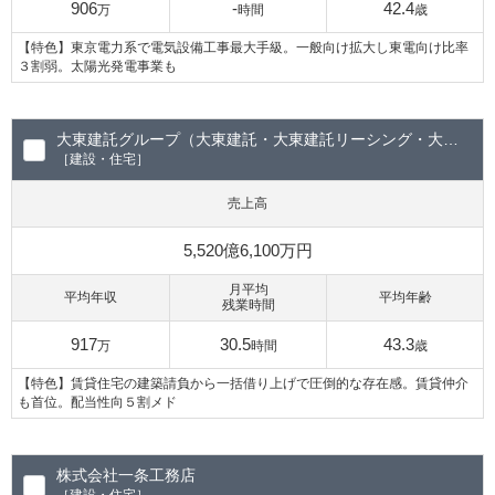
906
-
42.4
万
時間
歳
【特色】東京電力系で電気設備工事最大手級。一般向け拡大し東電向け比率
３割弱。太陽光発電事業も
大東建託グループ（大東建託・大東建託リーシング・大東建託パートナーズ）
［建設・住宅］
売上高
5,520億6,100万円
月平均
平均年収
平均年齢
残業時間
917
30.5
43.3
万
時間
歳
【特色】賃貸住宅の建築請負から一括借り上げで圧倒的な存在感。賃貸仲介
も首位。配当性向５割メド
株式会社一条工務店