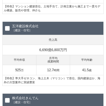
【特色】マンション建築首位。土地手当て、計画立案から施工まで一貫モデ
ル構築。販売や管理、仲介も
五洋建設株式会社
［建設・住宅］
売上高
6,690億6,800万円
月平均
平均年収
平均年齢
残業時間
925
12.7
41.5
万
時間
歳
【特色】準大手ゼネコン、海上土木（マリコン）で首位。国内建築ほか、海
外の大型案件に実績豊富
株式会社きんでん
［建設・住宅］