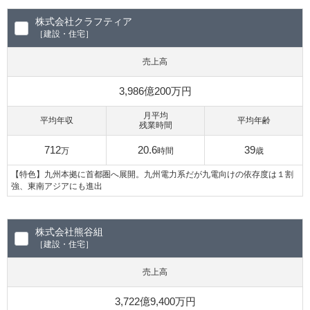
株式会社クラフティア
［建設・住宅］
売上高
3,986億200万円
月平均
平均年収
平均年齢
残業時間
712
20.6
39
万
時間
歳
【特色】九州本拠に首都圏へ展開。九州電力系だが九電向けの依存度は１割
強、東南アジアにも進出
株式会社熊谷組
［建設・住宅］
売上高
3,722億9,400万円