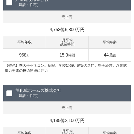
［建設・住宅］
売上高
4,753億6,800万円
月平均
平均年収
平均年齢
残業時間
968
15.3
44.6
万
時間
歳
【特色】準大手ゼネコン。病院、学校に強い建築の名門。堅実経営。浮体式
風力発電の技術開発に注力
旭化成ホームズ株式会社
［建設・住宅］
売上高
4,195億2,100万円
月平均
平均年収
平均年齢