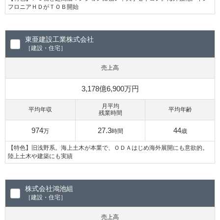
フロニアＨＤがＴＯＢ開始
東亜建設工業株式会社
［建設・住宅］
売上高
3,178億6,900万円
月平均
平均年収
平均年齢
残業時間
974
27.3
44
万
時間
歳
【特色】旧浅野系。海上土木が本業で、ＯＤＡはじめ海外展開にも意欲的。
陸上土木や建築にも実績
株式会社鴻池組
［建設・住宅］
売上高