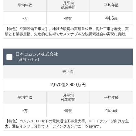
月平均
平均年収
平均年齢
残業時間
-
-
44.6
万
時間
歳
【特色】空調設備工事大手。地域冷暖房の実績首位級。海外工事は歴史、実
績とも業界屈指。先進的な技術でサステナブルな脱炭素社会の実現に貢献。
日本コムシス株式会社
［建設・住宅］
売上高
2,070億2,900万円
月平均
平均年収
平均年齢
残業時間
-
-
45.6
万
時間
歳
【特色】コムシスＨＤ傘下の電気通信工事最大手。ＮＴＴグループ向けが主
力。通信インフラ分野でリーディングカンパニーを目指す。