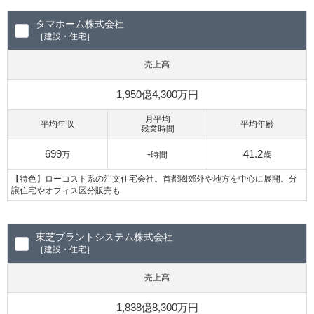
タマホーム株式会社
［建設・住宅］
売上高
1,950億4,300万円
月平均
平均年収
平均年齢
残業時間
699
-
41.2
万
時間
歳
【特色】ローコスト系の注文住宅会社。首都圏郊外や地方を中心に展開。分
譲住宅やオフィス区分販売も
東芝プラントシステム株式会社
［建設・住宅］
売上高
1,838億8,300万円