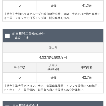
-
-
41.2
万
時間
歳
【特色】大和ハウスグループの総合建設会社。建築、土木のほか海外事業で
は中国、メキシコで日系トップ級。開発事業も強み。
前田建設工業株式会社
［建設・住宅］
売上高
4,937億6,800万円
月平均
平均年収
平均年齢
残業時間
-
-
43.7
万
時間
歳
【特色】準大手ゼネコン。土木、大型建築展開。インフラ運営にも積極的。
２１年１０月、前田道路、前田製作所と共同持ち株会社体制に。
戸田建設株式会社