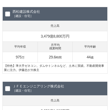
西松建設株式会社
［建設・住宅］
売上高
3,479億8,800万円
月平均
平均年収
平均年齢
残業時間
975
29.6
44
万
時間
歳
【特色】準大手ゼネコン。ダムやトンネルなど、土木に実績。不動産開発事
業に注力。伊藤忠が大株主
ＪＦＥエンジニアリング株式会社
［建設・住宅］
売上高