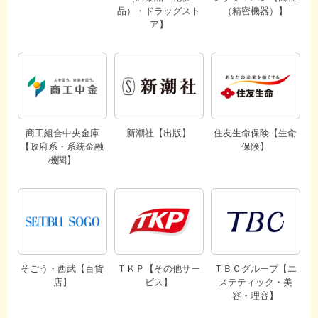
品）・ドラッグスト
（精密機器）】
ア】
商工組合中央金庫
新潮社【出版】
住友生命保険【生命
【政府系・系統金融
保険】
機関】
そごう・西武【百貨
ＴＫＰ【その他サー
ＴＢＣグループ【エ
店】
ビス】
ステティック・美
容・理容】