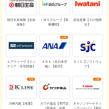
朝日生命保険【生命
ＩＭＳグループ【医
岩谷産業【その他商
保険】
療機関】
社】
エアウィーヴ【イン
ＡＮＡ（全日本空
ＳＪＣ【ソフトウェ
テリア・住宅関連】
輸）【航空】
ア】
川崎汽船【海運】
カワチ薬品【専門店
キヤノンマーケティ
（医薬品・化粧
ングジャパン【商社