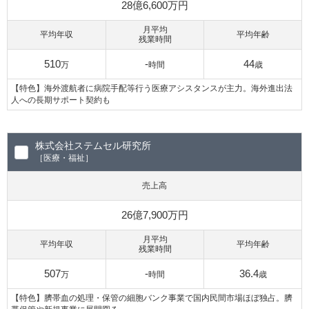
28億6,600万円
月平均
平均年収
平均年齢
残業時間
510
-
44
万
時間
歳
【特色】海外渡航者に病院手配等行う医療アシスタンスが主力。海外進出法
人への長期サポート契約も
株式会社ステムセル研究所
［医療・福祉］
売上高
26億7,900万円
月平均
平均年収
平均年齢
残業時間
507
-
36.4
万
時間
歳
【特色】臍帯血の処理・保管の細胞バンク事業で国内民間市場ほぼ独占。臍