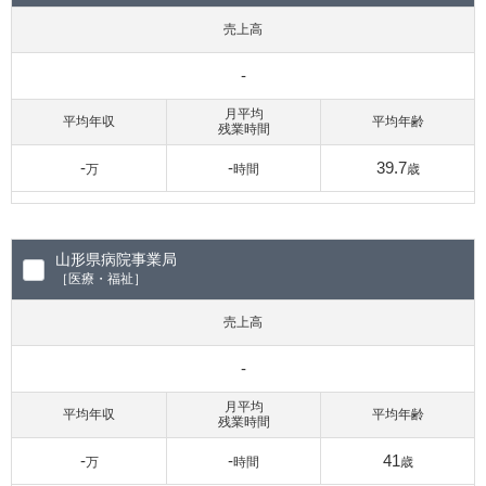
売上高
-
月平均
平均年収
平均年齢
残業時間
-
-
39.7
万
時間
歳
山形県病院事業局
［医療・福祉］
売上高
-
月平均
平均年収
平均年齢
残業時間
-
-
41
万
時間
歳