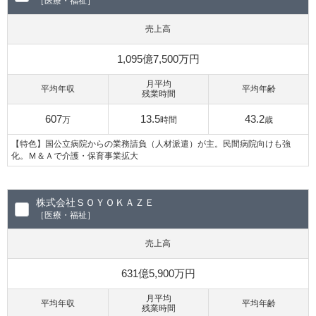
［医療・福祉］
売上高
1,095億7,500万円
月平均
平均年収
平均年齢
残業時間
607
13.5
43.2
万
時間
歳
【特色】国公立病院からの業務請負（人材派遣）が主。民間病院向けも強
化。Ｍ＆Ａで介護・保育事業拡大
株式会社ＳＯＹＯＫＡＺＥ
［医療・福祉］
売上高
631億5,900万円
月平均
平均年収
平均年齢
残業時間