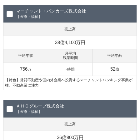
マーチャント・バンカーズ株式会社
［医療・福祉］
売上高
38億4,100万円
月平均
平均年収
平均年齢
残業時間
756
-
52
万
時間
歳
【特色】賃貸不動産や国内外企業へ投資するマーチャントバンキング事業が
柱。不動産業に注力
ＡＨＣグループ株式会社
［医療・福祉］
売上高
36億800万円