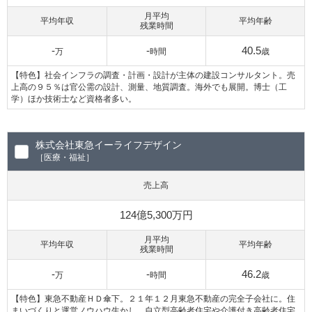
月平均
平均年収
平均年齢
残業時間
-
-
40.5
万
時間
歳
【特色】社会インフラの調査・計画・設計が主体の建設コンサルタント。売
上高の９５％は官公需の設計、測量、地質調査。海外でも展開。博士（工
学）ほか技術士など資格者多い。
株式会社東急イーライフデザイン
［医療・福祉］
売上高
124億5,300万円
月平均
平均年収
平均年齢
残業時間
-
-
46.2
万
時間
歳
【特色】東急不動産ＨＤ傘下。２１年１２月東急不動産の完全子会社に。住
まいづくりと運営ノウハウ生かし、自立型高齢者住宅や介護付き高齢者住宅