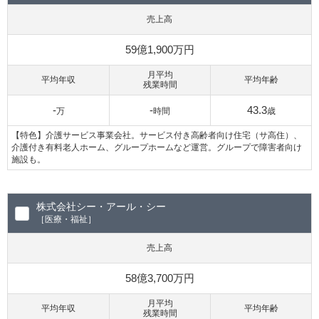
売上高
59億1,900万円
月平均
平均年収
平均年齢
残業時間
-
-
43.3
万
時間
歳
【特色】介護サービス事業会社。サービス付き高齢者向け住宅（サ高住）、
介護付き有料老人ホーム、グループホームなど運営。グループで障害者向け
施設も。
株式会社シー・アール・シー
［医療・福祉］
売上高
58億3,700万円
月平均
平均年収
平均年齢
残業時間