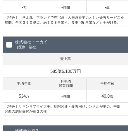
-
-
-
万
時間
歳
【特色】「そよ風」ブランドで在宅系・入居系を主力とした介護サービスを
展開。全国３６０拠点、約７０８事業所。食事宅配事業なども手がける。
株式会社トーカイ
［医療・福祉］
売上高
585億6,100万円
月平均
平均年収
平均年齢
残業時間
534
-
40.8
万
時間
歳
【特色】リネンサプライ大手。病院関連・介護用品レンタルが主力。中部、
関西の調剤薬局が第２の柱
株式会社麻生