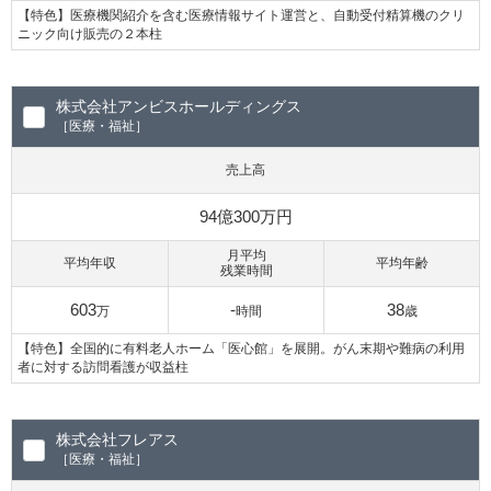
【特色】医療機関紹介を含む医療情報サイト運営と、自動受付精算機のクリ
ニック向け販売の２本柱
株式会社アンビスホールディングス
［医療・福祉］
売上高
94億300万円
月平均
平均年収
平均年齢
残業時間
603
-
38
万
時間
歳
【特色】全国的に有料老人ホーム「医心館」を展開。がん末期や難病の利用
者に対する訪問看護が収益柱
株式会社フレアス
［医療・福祉］