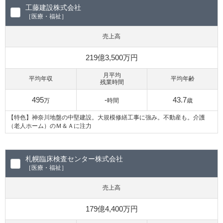
工藤建設株式会社
［医療・福祉］
売上高
219億3,500万円
月平均
平均年収
平均年齢
残業時間
495
-
43.7
万
時間
歳
【特色】神奈川地盤の中堅建設。大規模修繕工事に強み。不動産も。介護
（老人ホーム）のＭ＆Ａに注力
札幌臨床検査センター株式会社
［医療・福祉］
売上高
179億4,400万円