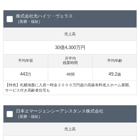
株式会社光ハイツ・ヴェラス
［医療・福祉］
売上高
30億4,300万円
月平均
平均年収
平均年齢
残業時間
443
-
49.2
万
時間
歳
【特色】札幌地盤に入居一時金２０００万円超の高級有料老人ホーム展開。
サービス付き高齢者住宅も
日本エマージェンシーアシスタンス株式会社
［医療・福祉］
売上高