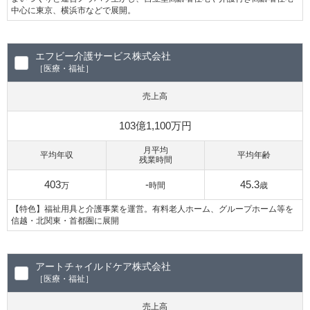
中心に東京、横浜市などで展開。
エフビー介護サービス株式会社
［医療・福祉］
売上高
103億1,100万円
月平均
平均年収
平均年齢
残業時間
403
-
45.3
万
時間
歳
【特色】福祉用具と介護事業を運営。有料老人ホーム、グループホーム等を
信越・北関東・首都圏に展開
アートチャイルドケア株式会社
［医療・福祉］
売上高