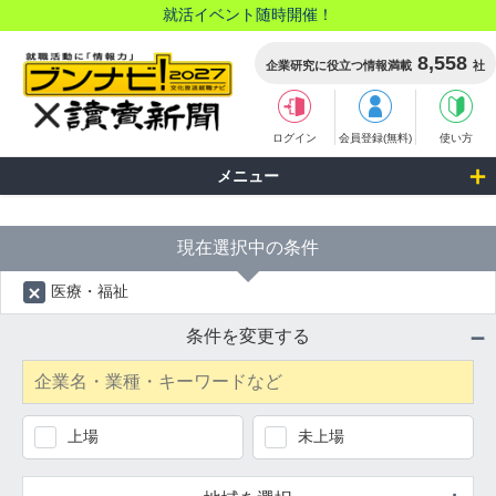
就活イベント随時開催！
8,558
企業研究に役立つ情報満載
社
ログイン
会員登録(無料)
使い方
検索結果
メニュー
現在選択中の条件
医療・福祉
条件を変更する
上場
未上場