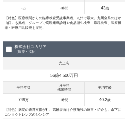
-
-
43
万
時間
歳
【特色】医療機関からの臨床検査受託事業者。九州で最大。九州全県のほか
山口にも拠点。グループで病理組織診断や食品衛生検査・環境検査、医療機
器・医療用具販売を展開。
株式会社ユカリア
［医療・福祉］
売上高
56億4,500万円
月平均
平均年収
平均年齢
残業時間
749
-
40.2
万
時間
歳
【特色】病院の経営支援が柱。高齢者向け介護施設の運営・紹介も。傘下に
コンタクトレンズのシンシア