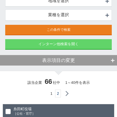
地域を選択
業種を選択
インターン他検索を開く
表示項目の変更
66
該当企業
社中
1
～
40
件を表示
次へ
1
2
糸田町役場
［公社・官庁］