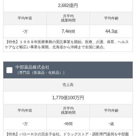
2,682億円
月平均
平均年収
平均年齢
残業時間
-
7.4
44.3
万
時間
歳
【特色】１９６８年医療事務の受託事業を開始。医療、介護、保育、ヘルス
ケアなど幅広い事業を展開。北海道から沖縄まで全国に拠点。
中部薬品株式会社
［専門店（医薬品・化粧品）］
売上高
1,770億100万円
月平均
平均年収
平均年齢
残業時間
-
-
-
万
時間
歳
【特色】バローＨＤの完全子会社。ドラッグストア・調剤専門薬局を中部圏