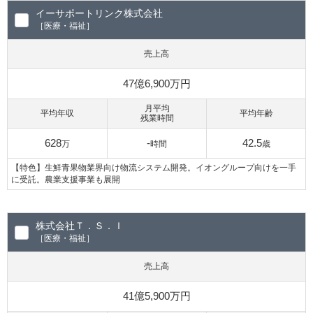
イーサポートリンク株式会社
［医療・福祉］
売上高
47億6,900万円
月平均
平均年収
平均年齢
残業時間
628
-
42.5
万
時間
歳
【特色】生鮮青果物業界向け物流システム開発。イオングループ向けを一手
に受託。農業支援事業も展開
株式会社Ｔ．Ｓ．Ｉ
［医療・福祉］
売上高
41億5,900万円