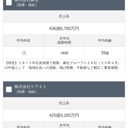
［医療・福祉］
売上高
436億6,700万円
月平均
平均年収
平均年齢
残業時間
-
-
39
万
時間
歳
【特色】１８７２年石炭採掘で創業。麻生グループ１２６社（２５年４月）
の中核として「地域社会への貢献」掲げ医療、不動産など幅広く事業展開。
株式会社ケア２１
［医療・福祉］
売上高
425億9,200万円
月平均
平均年収
平均年齢