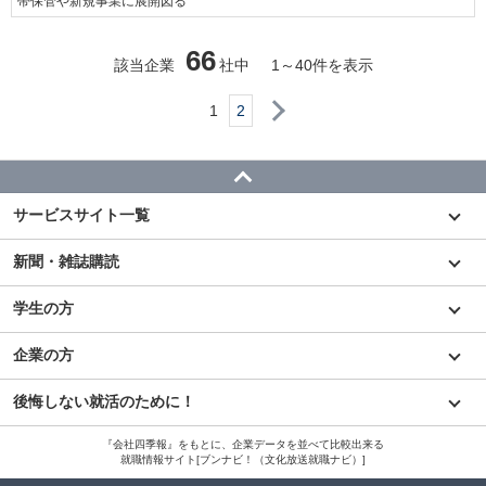
帯保管や新規事業に展開図る
66
該当企業
社中
1
～
40
件を表示
次へ
1
2
サービスサイト一覧
新聞・雑誌購読
学生の方
企業の方
後悔しない就活のために！
『会社四季報』をもとに、企業データを並べて比較出来る
就職情報サイト[ブンナビ！（文化放送就職ナビ）]