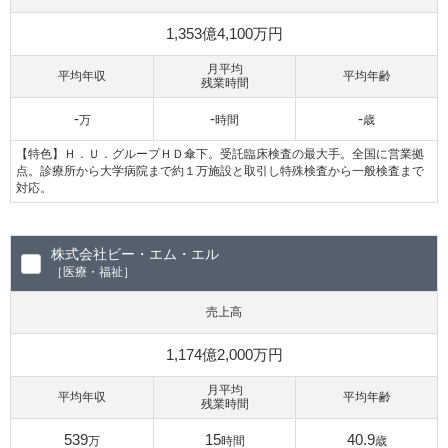
1,353億4,100万円
月平均
平均年収
平均年齢
残業時間
-
-
-
万
時間
歳
【特色】Ｈ．Ｕ．グループＨＤ傘下。受託臨床検査の最大手。全国に営業拠
点。診療所から大学病院まで約１万施設と取引し特殊検査から一般検査まで
対応。
株式会社ビー・エム・エル
［医療・福祉］
売上高
1,174億2,000万円
月平均
平均年収
平均年齢
残業時間
539
15
40.9
万
時間
歳