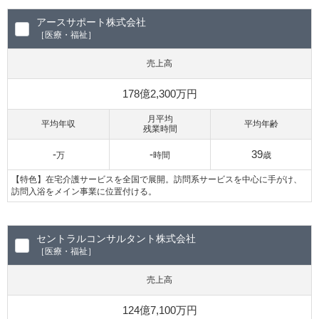
アースサポート株式会社
［医療・福祉］
売上高
178億2,300万円
月平均
平均年収
平均年齢
残業時間
-
-
39
万
時間
歳
【特色】在宅介護サービスを全国で展開。訪問系サービスを中心に手がけ、
訪問入浴をメイン事業に位置付ける。
セントラルコンサルタント株式会社
［医療・福祉］
売上高
124億7,100万円