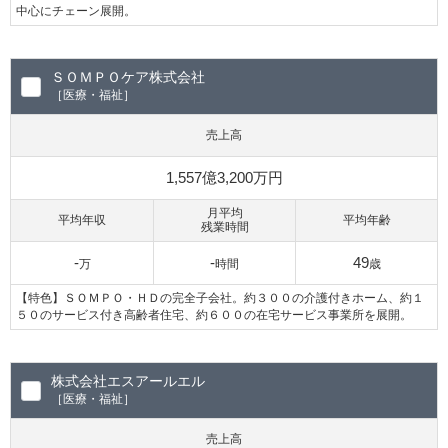
中心にチェーン展開。
ＳＯＭＰＯケア株式会社
［医療・福祉］
売上高
1,557億3,200万円
月平均
平均年収
平均年齢
残業時間
-
-
49
万
時間
歳
【特色】ＳＯＭＰＯ・ＨＤの完全子会社。約３００の介護付きホーム、約１
５０のサービス付き高齢者住宅、約６００の在宅サービス事業所を展開。
株式会社エスアールエル
［医療・福祉］
売上高