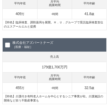
月平均
平均年収
平均年齢
残業時間
409
-
41.8
万
時間
歳
【特色】臨床検査、調剤薬局を展開。Ｈ．Ｕ．グループで受託臨床検査首位
のエスアールエルと提携
株式会社アズパートナーズ
［医療・福祉］
売上高
179億1,700万円
月平均
平均年収
平均年齢
残業時間
455
-
32.5
万
時間
歳
【特色】介護付き有料老人ホームを中心とするシニア事業が柱。介護施設の
開発など担う不動産事業も