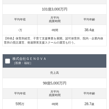
101億3,000万円
月平均
平均年収
平均年齢
残業時間
-
-
38.4
万
時間
歳
【特色】保育所経営、子育て支援事業を展開。認可保育所、院内・企業内保
育所の受託運営、発達障害支援スクールの運営も行う。
株式会社ＧＥＮＯＶＡ
［医療・福祉］
売上高
98億5,000万円
月平均
平均年収
平均年齢
残業時間
595
-
28.7
万
時間
歳