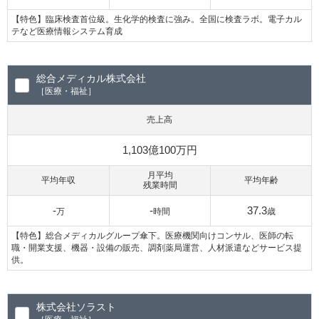
【特色】臨床検査首位級。生化学的検査に強み。全国に検査ラボ。電子カル
テなど医療情報システム育成
総合メディカル株式会社
［医療・福祉］
売上高
1,103億100万円
月平均
平均年収
平均年齢
残業時間
-
-
37.3
万
時間
歳
【特色】総合メディカルグループ傘下。医療機関向けコンサル、医師の転
職・開業支援、機器・設備の販売、調剤薬局運営、人材派遣などサービス提
供。
株式会社ソラスト