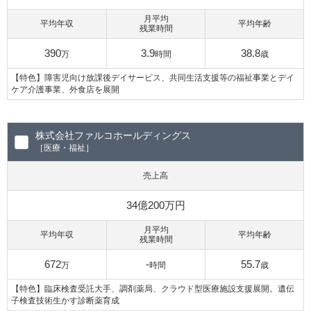
月平均
平均年収
平均年齢
残業時間
390
3.9
38.8
万
時間
歳
【特色】障害児向け放課後デイサービス、共同生活支援等の福祉事業とデイ
ケア介護事業、外食店を展開
株式会社ファルコホールディングス
［医療・福祉］
売上高
34億200万円
月平均
平均年収
平均年齢
残業時間
672
-
55.7
万
時間
歳
【特色】臨床検査受託大手、調剤薬局、クラウド型医療施設支援展開。遺伝
子検査技術生かす診断薬育成