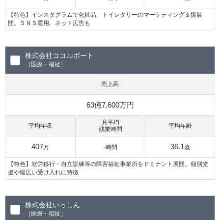
【特色】インスタグラムで化粧品、トイレタリーのマーケティング支援展
開。ＳＮＳ運用、ネット広告も
株式会社ココルポート
［医療・福祉］
売上高
63億7,600万円
月平均
平均年収
平均年齢
残業時間
407
-
36.1
万
時間
歳
【特色】就労移行・自立訓練等の障害福祉事業所をドミナント展開。個別支
援や幅広い受け入れに特徴
株式会社いっしん
［医療・福祉］