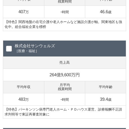
残業時間
407
-
46.6
万
時間
歳
【特色】関西地盤の在宅介護や老人ホームなど施設介護が軸。関東地区も強
化中。総合福祉企業を標榜
株式会社サンウェルズ
［医療・福祉］
売上高
264億9,600万円
月平均
平均年収
平均年齢
残業時間
483
-
39.4
万
時間
歳
【特色】パーキンソン病専門老人ホーム・ＰＤハウス運営。診療報酬不正請
求判明等で東証再審査対象に