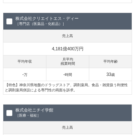
株式会社クリエイトエス・ディー
［専門店（医薬品・化粧品）］
売上高
4,181億400万円
月平均
平均年収
平均年齢
残業時間
-
-
33
万
時間
歳
【特色】神奈川県地盤のドラッグストア、調剤薬局。食品・雑貨扱う利便性
と調剤薬局併設による専門性の両面を訴求。
株式会社ニチイ学館
［医療・福祉］
売上高