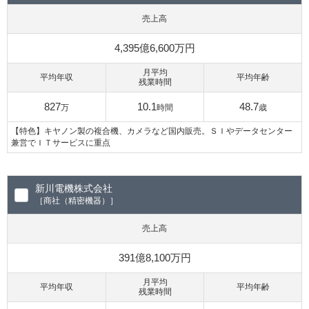
売上高
4,395億6,600万円
月平均
平均年収
平均年齢
残業時間
827
10.1
48.7
万
時間
歳
【特色】キヤノン製の複合機、カメラなど国内販売。ＳＩやデータセンター
兼営でＩＴサービスに重点
新川電機株式会社
［商社（精密機器）］
売上高
391億8,100万円
月平均
平均年収
平均年齢
残業時間