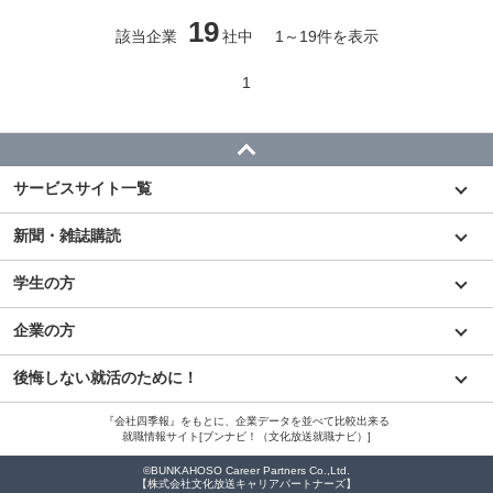
19
該当企業
社中
1
～
19
件を表示
1
サービスサイト一覧
新聞・雑誌購読
学生の方
企業の方
後悔しない就活のために！
『会社四季報』をもとに、企業データを並べて比較出来る
就職情報サイト[ブンナビ！（文化放送就職ナビ）]
©BUNKAHOSO Career Partners Co.,Ltd.
【株式会社文化放送キャリアパートナーズ】