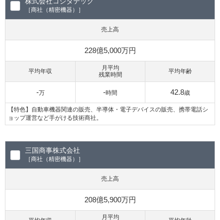
株式会社コシダテック
［商社（精密機器）］
売上高
228億5,000万円
月平均
平均年収
平均年齢
残業時間
-
-
42.8
万
時間
歳
【特色】自動車機器関連の販売、半導体・電子デバイスの販売、携帯電話シ
ョップ運営など手がける技術商社。
三国商事株式会社
［商社（精密機器）］
売上高
208億5,900万円
月平均