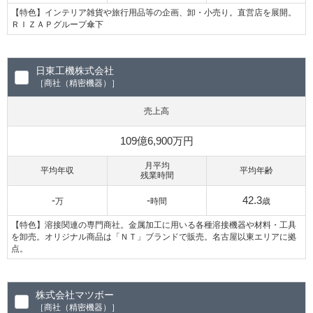
【特色】インテリア雑貨や旅行用品等の企画、卸・小売り。直営店を展開。
ＲＩＺＡＰグループ傘下
日東工機株式会社
［商社（精密機器）］
売上高
109億6,900万円
月平均
平均年収
平均年齢
残業時間
-
-
42.3
万
時間
歳
【特色】溶接関連の専門商社。金属加工に用いる各種溶接機器や材料・工具
を卸売。オリジナル商品は「ＮＴ」ブランドで販売。名古屋以東エリアに拠
点。
株式会社マツボー
［商社（精密機器）］