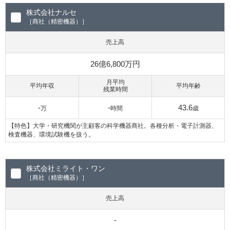
株式会社ナルセ
［商社（精密機器）］
売上高
26億6,800万円
月平均
平均年収
平均年齢
残業時間
-
-
43.6
万
時間
歳
【特色】大学・研究機関が主顧客の科学機器商社。各種分析・電子計測器、
検査機器、環境試験機を扱う。
株式会社ミライト・ワン
［商社（精密機器）］
売上高
-