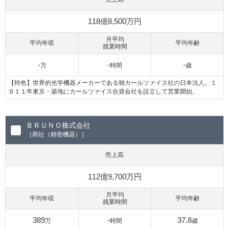
118億8,500万円
月平均
平均年収
平均年齢
残業時間
-
-
-
万
時間
歳
【特色】世界的光学機器メーカーである独カールツァイス社の日本法人。１
９１１年東京・築地にカールツァイス合資会社を設立して営業開始。
ＢＲＵＮＯ株式会社
［商社（精密機器）］
売上高
112億9,700万円
月平均
平均年収
平均年齢
残業時間
389
-
37.8
万
時間
歳