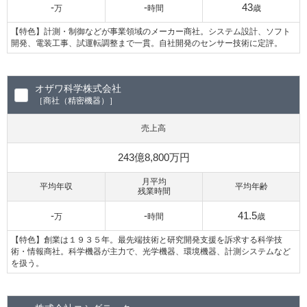
-
-
43
万
時間
歳
【特色】計測・制御などが事業領域のメーカー商社。システム設計、ソフト
開発、電装工事、試運転調整まで一貫。自社開発のセンサー技術に定評。
オザワ科学株式会社
［商社（精密機器）］
売上高
243億8,800万円
月平均
平均年収
平均年齢
残業時間
-
-
41.5
万
時間
歳
【特色】創業は１９３５年。最先端技術と研究開発支援を訴求する科学技
術・情報商社。科学機器が主力で、光学機器、環境機器、計測システムなど
を扱う。