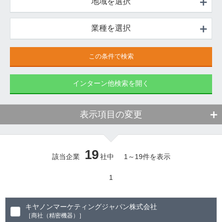
地域を選択
業種を選択
インターン他検索を開く
表示項目の変更
19
該当企業
社中
1
～
19
件を表示
1
キヤノンマーケティングジャパン株式会社
［商社（精密機器）］