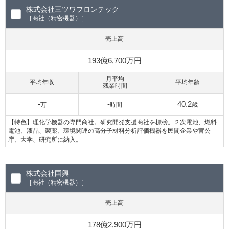
株式会社三ツワフロンテック
［商社（精密機器）］
売上高
193億6,700万円
月平均
平均年収
平均年齢
残業時間
-
-
40.2
万
時間
歳
【特色】理化学機器の専門商社。研究開発支援商社を標榜。２次電池、燃料
電池、液晶、製薬、環境関連の高分子材料分析評価機器を民間企業や官公
庁、大学、研究所に納入。
株式会社国興
［商社（精密機器）］
売上高
178億2,900万円