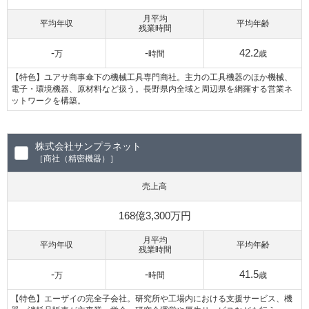
月平均
平均年収
平均年齢
残業時間
-
-
42.2
万
時間
歳
【特色】ユアサ商事傘下の機械工具専門商社。主力の工具機器のほか機械、
電子・環境機器、原材料など扱う。長野県内全域と周辺県を網羅する営業ネ
ットワークを構築。
株式会社サンプラネット
［商社（精密機器）］
売上高
168億3,300万円
月平均
平均年収
平均年齢
残業時間
-
-
41.5
万
時間
歳
【特色】エーザイの完全子会社。研究所や工場内における支援サービス、機