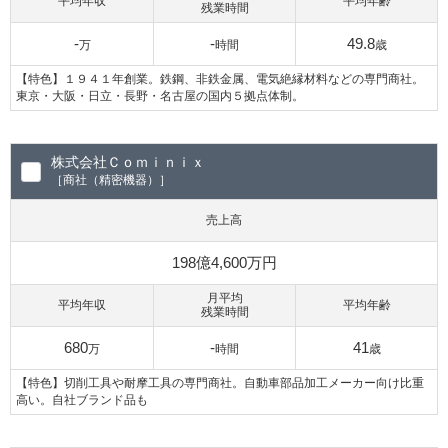
平均年収
平均年齢
残業時間
-
-
49.8
万
時間
歳
【特色】１９４１年創業。鉄鋼、非鉄金属、電気絶縁材料などの専門商社。
東京・大阪・日立・長野・名古屋の国内５拠点体制。
株式会社Ｃｏｍｉｎｉｘ
［商社（精密機器）］
売上高
198億4,600万円
月平均
平均年収
平均年齢
残業時間
680
-
41
万
時間
歳
【特色】切削工具や耐摩工具の専門商社。自動車部品加工メーカー向け比重
高い。自社ブランド品も