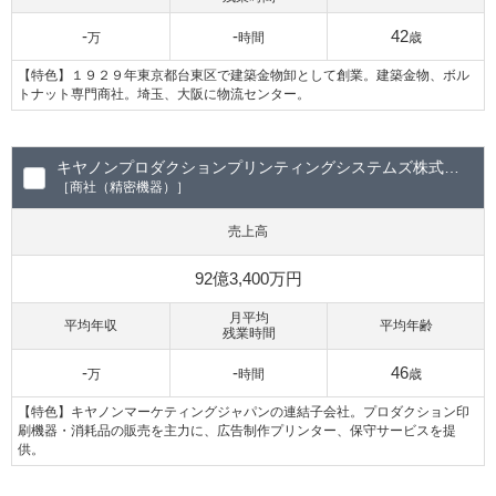
-
-
42
万
時間
歳
【特色】１９２９年東京都台東区で建築金物卸として創業。建築金物、ボル
トナット専門商社。埼玉、大阪に物流センター。
キヤノンプロダクションプリンティングシステムズ株式会社
［商社（精密機器）］
売上高
92億3,400万円
月平均
平均年収
平均年齢
残業時間
-
-
46
万
時間
歳
【特色】キヤノンマーケティングジャパンの連結子会社。プロダクション印
刷機器・消耗品の販売を主力に、広告制作プリンター、保守サービスを提
供。