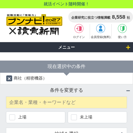
就活イベント随時開催！
8,558
企業研究に役立つ情報満載
社
ログイン
会員登録(無料)
使い方
検索結果
メニュー
現在選択中の条件
商社（精密機器）
条件を変更する
上場
未上場