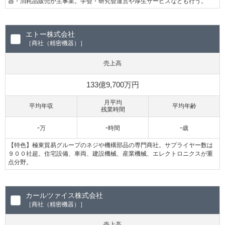
器・消耗品販売が主事業。学会・研究会運営や厚生サービスなども行う。
エトー株式会社
［商社（精密機器）］
売上高
133億9,700万円
月平均
平均年収
平均年齢
残業時間
-
-
-
万
時間
歳
【特色】極東貿易グループのネジや機構部品の専門商社。サプライヤー数は
９００社超。住宅設備、車両、建設機械、産業機械、エレクトロニクスが重
点分野。
カールツァイス株式会社
［商社（精密機器）］
売上高