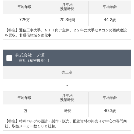
月平均
平均年収
平均年齢
残業時間
725
20.3
44.2
万
時間
歳
【特色】通信工事大手。ＮＴＴ向け主体。２２年に大手ゼネコンの西武建設
を買収。非通信領域を強化中
株式会社一ノ瀬
［商社（精密機器）］
売上高
-
月平均
平均年収
平均年齢
残業時間
-
-
40.3
万
時間
歳
【特色】特殊バルブの設計・製作・販売、配管資材の卸売りが中心の専門商
社。取扱メーカー数１００社超。