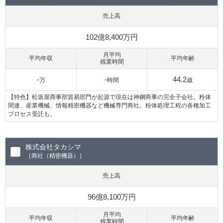
売上高
102億8,400万円
月平均
平均年収
平均年齢
残業時間
-
-
44.2
万
時間
歳
【特色】松坂屋商事部貿易部門が起源で現在は神鋼商事の完全子会社。粉体
関連、産業機械、情報精密機器など機械専門商社。粉体処理工程の各種加工
プロセス受託も。
株式会社タカシマ
［商社（精密機器）］
売上高
96億8,100万円
月平均
平均年収
平均年齢
残業時間