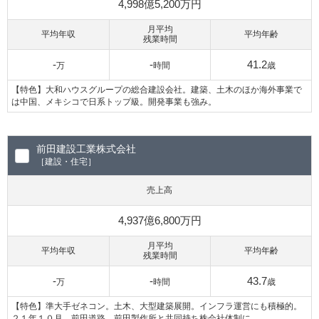
4,998億5,200万円
月平均
平均年収
平均年齢
残業時間
-
-
41.2
万
時間
歳
【特色】大和ハウスグループの総合建設会社。建築、土木のほか海外事業で
は中国、メキシコで日系トップ級。開発事業も強み。
前田建設工業株式会社
［建設・住宅］
売上高
4,937億6,800万円
月平均
平均年収
平均年齢
残業時間
-
-
43.7
万
時間
歳
【特色】準大手ゼネコン。土木、大型建築展開。インフラ運営にも積極的。
２１年１０月、前田道路、前田製作所と共同持ち株会社体制に。