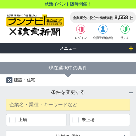
就活イベント随時開催！
8,558
企業研究に役立つ情報満載
社
ログイン
会員登録(無料)
使い方
検索結果
メニュー
現在選択中の条件
建設・住宅
条件を変更する
上場
未上場