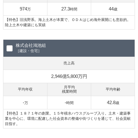
974
27.3
44
万
時間
歳
【特色】旧浅野系。海上土木が本業で、ＯＤＡはじめ海外展開にも意欲的。
陸上土木や建築にも実績
株式会社鴻池組
［建設・住宅］
売上高
2,946億5,800万円
月平均
平均年収
平均年齢
残業時間
-
-
42.8
万
時間
歳
【特色】１８７１年の創業。１５年積水ハウスグループ入り。土木・建築事
業を中心に、環境に配慮した社会資本の整備や街づくりを通じて、社会貢献
目指す。