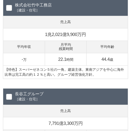
株式会社竹中工務店
［建設・住宅］
売上高
1兆2,021億9,900万円
月平均
平均年収
平均年齢
残業時間
-
22.1
44.4
万
時間
歳
【特色】スーパーゼネコン５社の一角。建築主体。東南アジアを中心に海外
比率は完工高の約１２％と高い。グループ経営強化方針。
長谷工グループ
［建設・住宅］
売上高
7,791億3,300万円