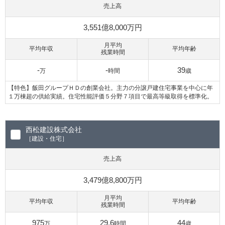
売上高
3,551億8,000万円
月平均
平均年収
平均年齢
残業時間
-
-
39
万
時間
歳
【特色】飯田グループＨＤの創業会社。主力の分譲戸建住宅事業を中心に年
１万棟超の供給実績。住宅性能評価５分野７項目で最高等級取得を標準化。
西松建設株式会社
［建設・住宅］
売上高
3,479億8,800万円
月平均
平均年収
平均年齢
残業時間
975
29.6
44
万
時間
歳