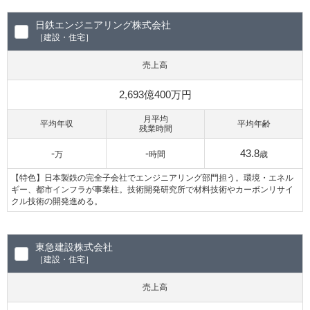
日鉄エンジニアリング株式会社
［建設・住宅］
売上高
2,693億400万円
月平均
平均年収
平均年齢
残業時間
-
-
43.8
万
時間
歳
【特色】日本製鉄の完全子会社でエンジニアリング部門担う。環境・エネル
ギー、都市インフラが事業柱。技術開発研究所で材料技術やカーボンリサイ
クル技術の開発進める。
東急建設株式会社
［建設・住宅］
売上高