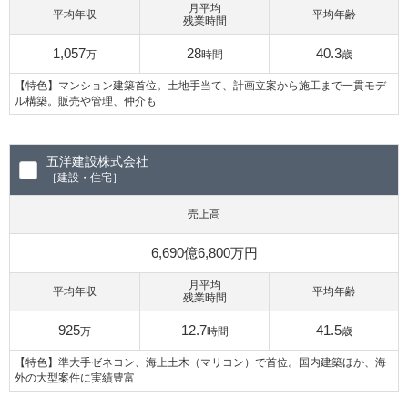
月平均
平均年収
平均年齢
残業時間
1,057
28
40.3
万
時間
歳
【特色】マンション建築首位。土地手当て、計画立案から施工まで一貫モデ
ル構築。販売や管理、仲介も
五洋建設株式会社
［建設・住宅］
売上高
6,690億6,800万円
月平均
平均年収
平均年齢
残業時間
925
12.7
41.5
万
時間
歳
【特色】準大手ゼネコン、海上土木（マリコン）で首位。国内建築ほか、海
外の大型案件に実績豊富