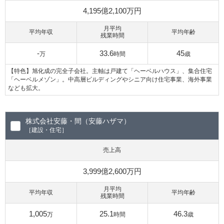
4,195億2,100万円
月平均
平均年収
平均年齢
残業時間
-
33.6
45
万
時間
歳
【特色】旭化成の完全子会社。主軸は戸建て「ヘーベルハウス」、集合住宅
「ヘーベルメゾン」。中高層ビルディングやシニア向け住宅事業、海外事業
なども拡大。
株式会社安藤・間（安藤ハザマ）
［建設・住宅］
売上高
3,999億2,600万円
月平均
平均年収
平均年齢
残業時間
1,005
25.1
46.3
万
時間
歳