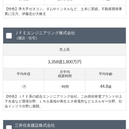
【特色】準大手ゼネコン。ダムやトンネルなど、土木に実績。不動産開発事
業に注力。伊藤忠が大株主
ＪＦＥエンジニアリング株式会社
［建設・住宅］
売上高
3,358億1,800万円
月平均
平均年収
平均年齢
残業時間
-
-
44.8
万
時間
歳
【特色】ＪＦＥ系の総合エンジニアリング会社。ごみ焼却発電プラントや上
下水道など環境分野、ＬＮＧ基地や再生エネ発電所などエネルギー分野、社
会インフラ分野に展開。
三井住友建設株式会社