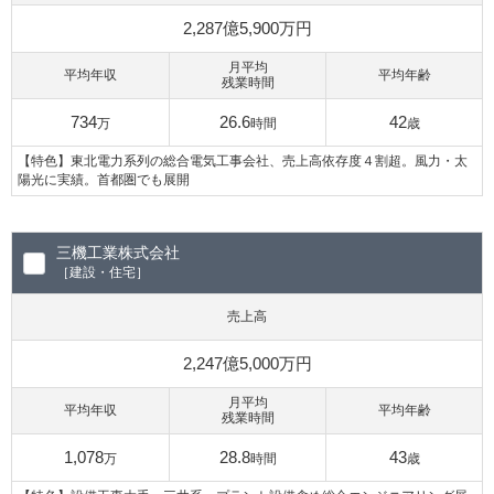
2,287億5,900万円
月平均
平均年収
平均年齢
残業時間
734
26.6
42
万
時間
歳
【特色】東北電力系列の総合電気工事会社、売上高依存度４割超。風力・太
陽光に実績。首都圏でも展開
三機工業株式会社
［建設・住宅］
売上高
2,247億5,000万円
月平均
平均年収
平均年齢
残業時間
1,078
28.8
43
万
時間
歳