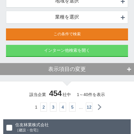
地域を選択
業種を選択
インターン他検索を開く
表示項目の変更
454
該当企業
社中
1
～
40
件を表示
次へ
1
2
3
4
5
…
12
住友林業株式会社
［建設・住宅］