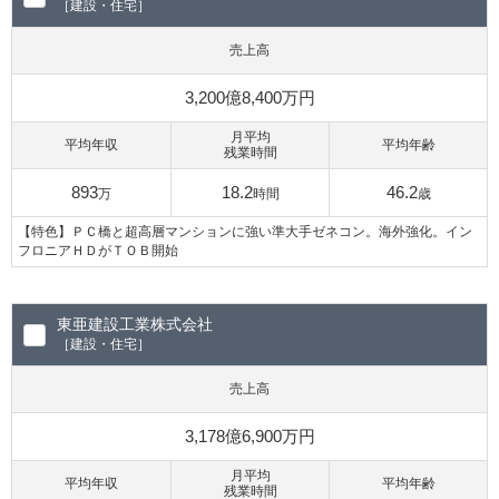
［建設・住宅］
売上高
3,200億8,400万円
月平均
平均年収
平均年齢
残業時間
893
18.2
46.2
万
時間
歳
【特色】ＰＣ橋と超高層マンションに強い準大手ゼネコン。海外強化。イン
フロニアＨＤがＴＯＢ開始
東亜建設工業株式会社
［建設・住宅］
売上高
3,178億6,900万円
月平均
平均年収
平均年齢
残業時間