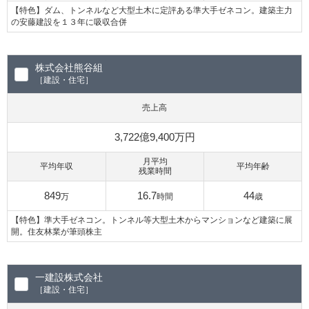
【特色】ダム、トンネルなど大型土木に定評ある準大手ゼネコン。建築主力
の安藤建設を１３年に吸収合併
株式会社熊谷組
［建設・住宅］
売上高
3,722億9,400万円
月平均
平均年収
平均年齢
残業時間
849
16.7
44
万
時間
歳
【特色】準大手ゼネコン。トンネル等大型土木からマンションなど建築に展
開。住友林業が筆頭株主
一建設株式会社
［建設・住宅］