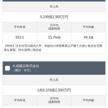
売上高
5,190億2,900万円
月平均
平均年収
平均年齢
残業時間
931
15.7
44.3
万
時間
歳
【特色】注文住宅の国内大手。利益柱の米国事業は戸建て分譲と集合住宅開
発を展開。持分適用に熊谷組
大成建設株式会社
［建設・住宅］
売上高
1兆6,378億2,300万円
月平均
平均年収
平均年齢
残業時間