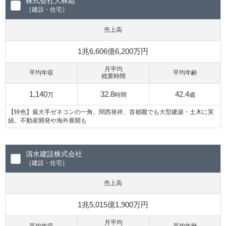
株式会社大林組
［建設・住宅］
売上高
1兆6,606億6,200万円
月平均
平均年収
平均年齢
残業時間
1,140
32.8
42.4
万
時間
歳
【特色】最大手ゼネコンの一角。関西発祥、首都圏でも大型建築・土木に実
績。不動産開発や海外展開も
清水建設株式会社
［建設・住宅］
売上高
1兆5,015億1,900万円
月平均