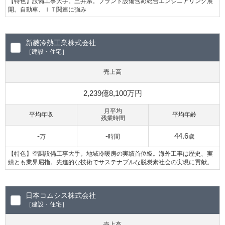
【特色】設備工事大手。三井系。プラント設備含め総合エンジニアリング展
開。自動車、ＩＴ関連に強み
新菱冷熱工業株式会社
［建設・住宅］
売上高
2,239億8,100万円
月平均
平均年収
平均年齢
残業時間
-
-
44.6
万
時間
歳
【特色】空調設備工事大手。地域冷暖房の実績首位級。海外工事は歴史、実
績とも業界屈指。先進的な技術でサステナブルな脱炭素社会の実現に貢献。
日本コムシス株式会社
［建設・住宅］
売上高