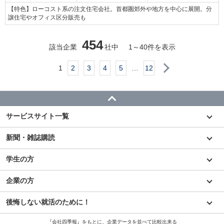
【特色】ローコスト系の注文住宅会社。首都圏郊外や地方を中心に展開。分
譲住宅やオフィス区分販売も
454
該当企業
社中
1
～
40
件を表示
次へ
1
2
3
4
5
…
12
サービスサイト一覧
新聞・雑誌購読
学生の方
企業の方
後悔しない就活のために！
『会社四季報』をもとに、企業データを並べて比較出来る