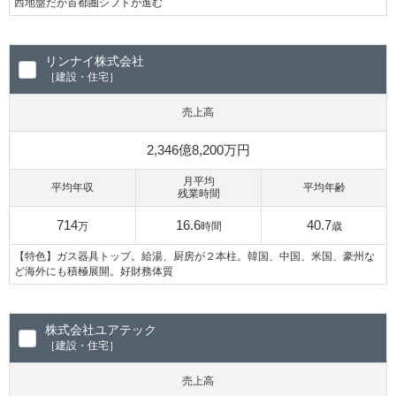
西地盤だが首都圏シフトが進む
リンナイ株式会社
［建設・住宅］
売上高
2,346億8,200万円
月平均
平均年収
平均年齢
残業時間
714
16.6
40.7
万
時間
歳
【特色】ガス器具トップ。給湯、厨房が２本柱。韓国、中国、米国、豪州な
ど海外にも積極展開。好財務体質
株式会社ユアテック
［建設・住宅］
売上高