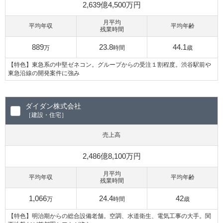
2,639億4,500万円
月平均
平均年収
平均年齢
残業時間
889
23.8
44.1
万
時間
歳
【特色】東急系の中堅ゼネコン。グループからの受注１割程度。渋谷駅前や
東急沿線の開発案件に強み
ダイダン株式会社
［建設・住宅］
売上高
2,486億8,100万円
月平均
平均年収
平均年齢
残業時間
1,066
24.4
42
万
時間
歳
【特色】明治期からの総合設備老舗。空調、水道衛生、電気工事の大手。関