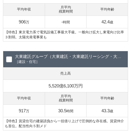
月平均
平均年収
平均年齢
残業時間
906
-
42.4
万
時間
歳
【特色】東京電力系で電気設備工事最大手級。一般向け拡大し東電向け比率
３割弱。太陽光発電事業も
大東建託グループ（大東建託・大東建託リーシング・大東建託パートナーズ）
［建設・住宅］
売上高
5,520億6,100万円
月平均
平均年収
平均年齢
残業時間
917
30.5
43.3
万
時間
歳
【特色】賃貸住宅の建築請負から一括借り上げで圧倒的な存在感。賃貸仲介
も首位。配当性向５割メド