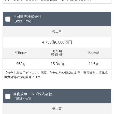
戸田建設株式会社
［建設・住宅］
売上高
4,753億6,800万円
月平均
平均年収
平均年齢
残業時間
968
15.3
44.6
万
時間
歳
【特色】準大手ゼネコン。病院、学校に強い建築の名門。堅実経営。浮体式
風力発電の技術開発に注力
旭化成ホームズ株式会社
［建設・住宅］
売上高