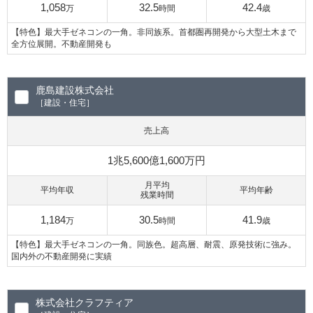
1,058
32.5
42.4
万
時間
歳
【特色】最大手ゼネコンの一角。非同族系。首都圏再開発から大型土木まで
全方位展開。不動産開発も
鹿島建設株式会社
［建設・住宅］
売上高
1兆5,600億1,600万円
月平均
平均年収
平均年齢
残業時間
1,184
30.5
41.9
万
時間
歳
【特色】最大手ゼネコンの一角。同族色。超高層、耐震、原発技術に強み。
国内外の不動産開発に実績
株式会社クラフティア