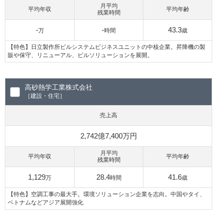
月平均
平均年収
平均年齢
残業時間
-
-
43.3
万
時間
歳
【特色】日立製作所ビルシステムビジネスユニットの中核企業。昇降機の製
販や保守、リニューアル、ビルソリューションを展開。
高砂熱学工業株式会社
［建設・住宅］
売上高
2,742億7,400万円
月平均
平均年収
平均年齢
残業時間
1,129
28.4
41.6
万
時間
歳
【特色】空調工事の最大手。環境ソリューション企業を志向。中国やタイ、
ベトナムなどアジア展開強化