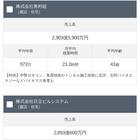
株式会社奥村組
［建設・住宅］
売上高
2,903億5,900万円
月平均
平均年収
平均年齢
残業時間
973
23.2
43
万
時間
歳
【特色】中堅ゼネコン。免震技術やトンネル施工技術に定評。石狩バイオエ
ナジーなどバイオマス発電も
株式会社日立ビルシステム
［建設・住宅］
売上高
2,893億600万円