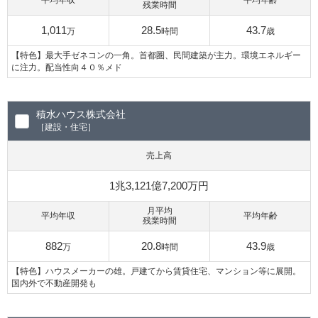
平均年収
平均年齢
残業時間
1,011
28.5
43.7
万
時間
歳
【特色】最大手ゼネコンの一角。首都圏、民間建築が主力。環境エネルギー
に注力。配当性向４０％メド
積水ハウス株式会社
［建設・住宅］
売上高
1兆3,121億7,200万円
月平均
平均年収
平均年齢
残業時間
882
20.8
43.9
万
時間
歳
【特色】ハウスメーカーの雄。戸建てから賃貸住宅、マンション等に展開。
国内外で不動産開発も