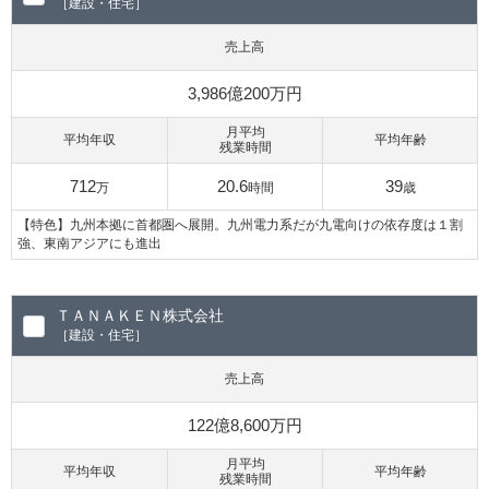
［建設・住宅］
売上高
3,986億200万円
月平均
平均年収
平均年齢
残業時間
712
20.6
39
万
時間
歳
【特色】九州本拠に首都圏へ展開。九州電力系だが九電向けの依存度は１割
強、東南アジアにも進出
ＴＡＮＡＫＥＮ株式会社
［建設・住宅］
売上高
122億8,600万円
月平均
平均年収
平均年齢
残業時間