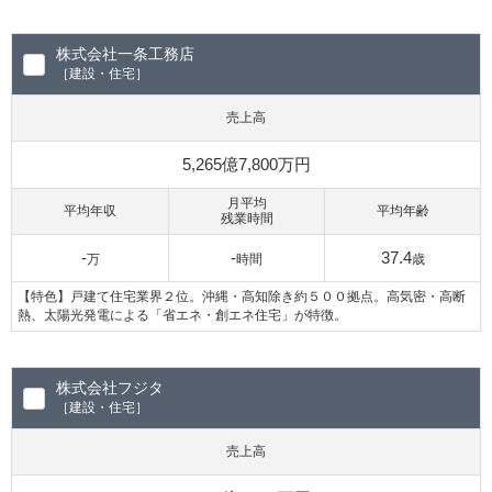
株式会社一条工務店
［建設・住宅］
売上高
5,265億7,800万円
月平均
平均年収
平均年齢
残業時間
-
-
37.4
万
時間
歳
【特色】戸建て住宅業界２位。沖縄・高知除き約５００拠点。高気密・高断
熱、太陽光発電による「省エネ・創エネ住宅」が特徴。
株式会社フジタ
［建設・住宅］
売上高