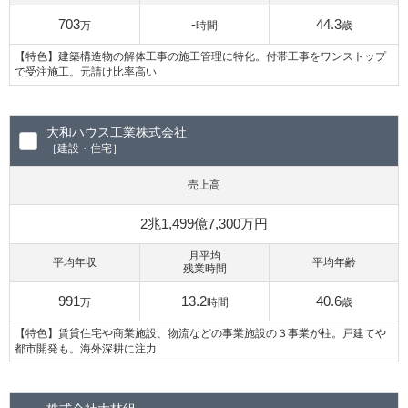
703
-
44.3
万
時間
歳
【特色】建築構造物の解体工事の施工管理に特化。付帯工事をワンストップ
で受注施工。元請け比率高い
大和ハウス工業株式会社
［建設・住宅］
売上高
2兆1,499億7,300万円
月平均
平均年収
平均年齢
残業時間
991
13.2
40.6
万
時間
歳
【特色】賃貸住宅や商業施設、物流などの事業施設の３事業が柱。戸建てや
都市開発も。海外深耕に注力