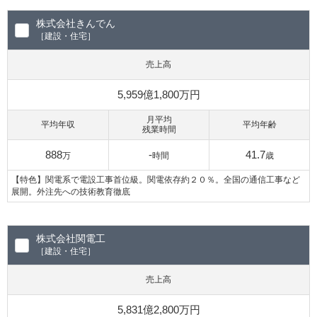
株式会社きんでん
［建設・住宅］
売上高
5,959億1,800万円
月平均
平均年収
平均年齢
残業時間
888
-
41.7
万
時間
歳
【特色】関電系で電設工事首位級。関電依存約２０％。全国の通信工事など
展開。外注先への技術教育徹底
株式会社関電工
［建設・住宅］
売上高
5,831億2,800万円