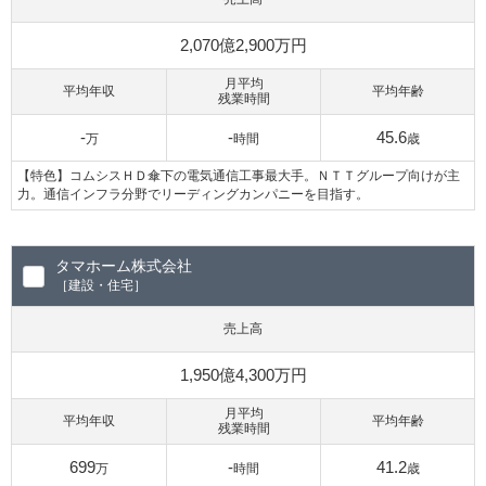
2,070億2,900万円
月平均
平均年収
平均年齢
残業時間
-
-
45.6
万
時間
歳
【特色】コムシスＨＤ傘下の電気通信工事最大手。ＮＴＴグループ向けが主
力。通信インフラ分野でリーディングカンパニーを目指す。
タマホーム株式会社
［建設・住宅］
売上高
1,950億4,300万円
月平均
平均年収
平均年齢
残業時間
699
-
41.2
万
時間
歳